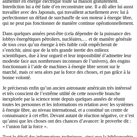
alimenter en énergie électrique toute sa maison gratuitement.
Interdiction lui a été faite d’en reconstruire une. Il a dû aller lui aussi
travailler avec des Japonais, qui travaillent actuellement avec lui à
perfectionner un défaut de surchauffe de son moteur à énergie libre,
qui ne peut pas fonctionner de manière continue opérationnellement.
Dans quelques années peut-être (cela dépendre de la puissance des
lobbys énergétiques pétroliers, nucléaires,… et de manière générale
de tous ceux qu’un énergie à très faible coût empêcherait de
s’enrichir, ainsi que de la très grande inertie des milieux
scientifiques, due à leur orgueil et leur impossibilité d’admettre leur
modestie face aux nombreuses inconnues de l’univers), des engins
fonctionnant à l’aide de machines à énergie libre seront sur le
marché, mais ce sera alors par la force des choses, et pas grâce à la
bonne volonté.
Je préciserais enfin qu’un ancien astronaute américain très intéressé
et très conscient de l’extrême utilité de cette nouvelle branche
inexplorée par la science tente depuis quelques années de réunir
toutes les personnes et les informations en relation avec les systèmes
à énergie libre, au niveau international, et a constitué un centre de
connaissance à cet effet. Devant autant de réaction négative, ce n’est
qu’ainsi que les choses ont des chances d’avancer: le proverbe dit :
« l’union fait la force ».
Tout le détail des informations techniques, ainsi que la bibliographie