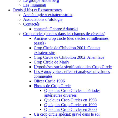
Le groupe Bilderberg
Les Illuminati
Ovnis (Ufo) et Extraterrestres
Archéologie « extraterrestre »
Associations d’ufologie
Contactés
contacté: George Adamski
Crop circles (cercles dans les champs de céréales)
Anciens crop circle (des siècles et millénaires
passés)
Crop Circle de Chibolton 2001: Contact
extraterrestre
Crop Circle de Chibolton 2002: Alien face
Crop Circle de Marly
Hypothèses sur la signification des Crop Circle
Les Agroglyphes: effets et analyses physiques
commentés
Olicer Castle 1996
Photos de Crop Circle
Quelques Crop Circles – périodes
antérieures diverses
Quelques Crop Circles en 1998
Quelques Crop Circles en 1999
Quelques Crop Circles en 2000
Un crop circle spécial: gravé dans le sol