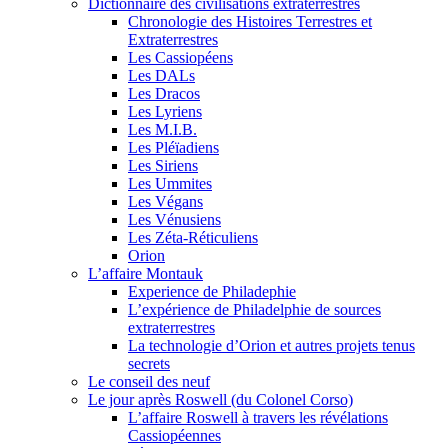
Dictionnaire des civilisations extraterrestres
Chronologie des Histoires Terrestres et
Extraterrestres
Les Cassiopéens
Les DALs
Les Dracos
Les Lyriens
Les M.I.B.
Les Pléïadiens
Les Siriens
Les Ummites
Les Végans
Les Vénusiens
Les Zéta-Réticuliens
Orion
L’affaire Montauk
Experience de Philadephie
L’expérience de Philadelphie de sources
extraterrestres
La technologie d’Orion et autres projets tenus
secrets
Le conseil des neuf
Le jour après Roswell (du Colonel Corso)
L’affaire Roswell à travers les révélations
Cassiopéennes