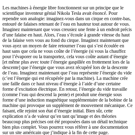
Les machines à énergie libre fonctionnent sur un principe que le
scientifique inventeur génial Nikola Tesla avait énoncé. Pour
rependre son analogie: imaginez-vous dans un cirque en contre-bas,
entouré de falaises retenant de l’eau en hauteur tout autour de vous.
Imaginez maintenant que vous creusiez une fente à un endroit précis
d’une falaise en haut. Alors, l’eau s’écoule à grande vitesse du haut
de la falaise vers vous au fond du cirque. Imaginez maintenant que
vous ayez un moyen de faire retourner l’eau qui s’est écoulée en
haut sans que cela ne vous coûte de l’énergie (si vous la chauffez
pour l’évaporer ou la transportez, cela vous coûte autant d’énergie
[et même plus avec toute l’énergie gaspillée en frottement lors de la
descente] que l’énergie que vous avez récupéré lors de la descente
de l’eau. Imaginez maintenant que l’eau représente l’énergie du vide
(c’est l’énergie qui est récupérée par la machine). La machine crée
une faille dans ce haut niveau d’énergie à l’aide d’une certaine
forme d’excitation électrique. En retour, l’énergie du vide travaille
(comme l’eau qui descend la pente) et produit une énergie sous
forme d’une induction magnétique supplémentaire de la bobine de la
machine qui provoque un supplément de mouvement mécanique. Ce
faisant, elle rejoint son état d’énergie initial. Bien sûr, cette
explication n’a de valeur qu’en tant qu’image et des théories
beaucoup plus précises ont été proposées dans un détail technique
bien plus complet. Vous pourrez vous référer à une documentation
sur un site américain que j’indique à la fin de cette page.