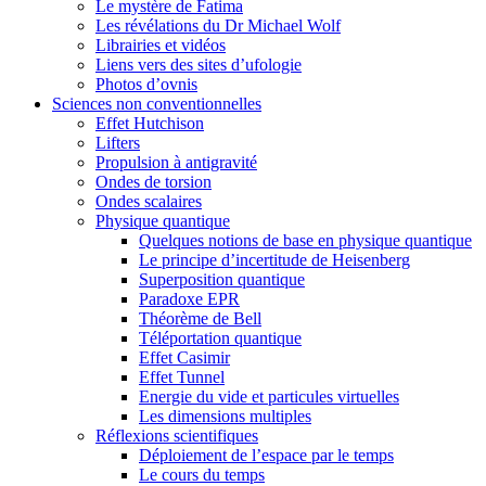
Le mystère de Fatima
Les révélations du Dr Michael Wolf
Librairies et vidéos
Liens vers des sites d’ufologie
Photos d’ovnis
Sciences non conventionnelles
Effet Hutchison
Lifters
Propulsion à antigravité
Ondes de torsion
Ondes scalaires
Physique quantique
Quelques notions de base en physique quantique
Le principe d’incertitude de Heisenberg
Superposition quantique
Paradoxe EPR
Théorème de Bell
Téléportation quantique
Effet Casimir
Effet Tunnel
Energie du vide et particules virtuelles
Les dimensions multiples
Réflexions scientifiques
Déploiement de l’espace par le temps
Le cours du temps