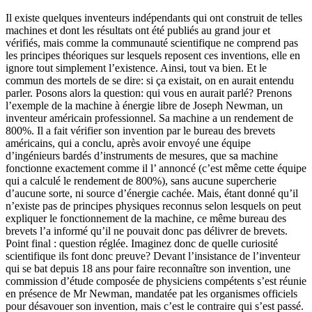
Il existe quelques inventeurs indépendants qui ont construit de telles
machines et dont les résultats ont été publiés au grand jour et
vérifiés, mais comme la communauté scientifique ne comprend pas
les principes théoriques sur lesquels reposent ces inventions, elle en
ignore tout simplement l’existence. Ainsi, tout va bien. Et le
commun des mortels de se dire: si ça existait, on en aurait entendu
parler. Posons alors la question: qui vous en aurait parlé? Prenons
l’exemple de la machine à énergie libre de Joseph Newman, un
inventeur américain professionnel. Sa machine a un rendement de
800%. Il a fait vérifier son invention par le bureau des brevets
américains, qui a conclu, après avoir envoyé une équipe
d’ingénieurs bardés d’instruments de mesures, que sa machine
fonctionne exactement comme il l’ annoncé (c’est même cette équipe
qui a calculé le rendement de 800%), sans aucune supercherie
d’aucune sorte, ni source d’énergie cachée. Mais, étant donné qu’il
n’existe pas de principes physiques reconnus selon lesquels on peut
expliquer le fonctionnement de la machine, ce même bureau des
brevets l’a informé qu’il ne pouvait donc pas délivrer de brevets.
Point final : question réglée. Imaginez donc de quelle curiosité
scientifique ils font donc preuve? Devant l’insistance de l’inventeur
qui se bat depuis 18 ans pour faire reconnaître son invention, une
commission d’étude composée de physiciens compétents s’est réunie
en présence de Mr Newman, mandatée pat les organismes officiels
pour désavouer son invention, mais c’est le contraire qui s’est passé.