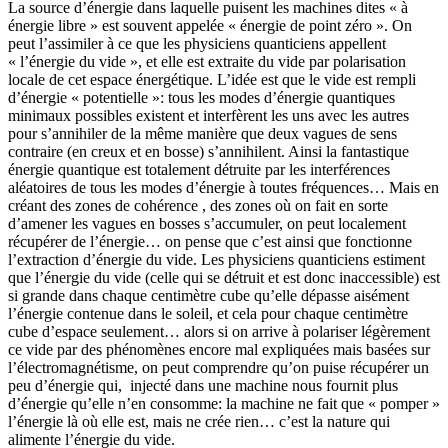
La source d’énergie dans laquelle puisent les machines dites « à
énergie libre » est souvent appelée « énergie de point zéro ». On
peut l’assimiler à ce que les physiciens quanticiens appellent
« l’énergie du vide », et elle est extraite du vide par polarisation
locale de cet espace énergétique. L’idée est que le vide est rempli
d’énergie « potentielle »: tous les modes d’énergie quantiques
minimaux possibles existent et interfèrent les uns avec les autres
pour s’annihiler de la même manière que deux vagues de sens
contraire (en creux et en bosse) s’annihilent. Ainsi la fantastique
énergie quantique est totalement détruite par les interférences
aléatoires de tous les modes d’énergie à toutes fréquences… Mais en
créant des zones de cohérence , des zones où on fait en sorte
d’amener les vagues en bosses s’accumuler, on peut localement
récupérer de l’énergie… on pense que c’est ainsi que fonctionne
l’extraction d’énergie du vide. Les physiciens quanticiens estiment
que l’énergie du vide (celle qui se détruit et est donc inaccessible) est
si grande dans chaque centimètre cube qu’elle dépasse aisément
l’énergie contenue dans le soleil, et cela pour chaque centimètre
cube d’espace seulement… alors si on arrive à polariser légèrement
ce vide par des phénomènes encore mal expliquées mais basées sur
l’électromagnétisme, on peut comprendre qu’on puise récupérer un
peu d’énergie qui, injecté dans une machine nous fournit plus
d’énergie qu’elle n’en consomme: la machine ne fait que « pomper »
l’énergie là où elle est, mais ne crée rien… c’est la nature qui
alimente l’énergie du vide.