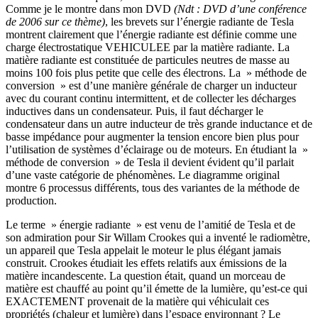
Comme je le montre dans mon DVD
(Ndt : DVD d’une conférence
de 2006 sur ce thème)
, les brevets sur l’énergie radiante de Tesla
montrent clairement que l’énergie radiante est définie comme une
charge électrostatique VEHICULEE par la matière radiante. La
matière radiante est constituée de particules neutres de masse au
moins 100 fois plus petite que celle des électrons. La » méthode de
conversion » est d’une manière générale de charger un inducteur
avec du courant continu intermittent, et de collecter les décharges
inductives dans un condensateur. Puis, il faut décharger le
condensateur dans un autre inducteur de très grande inductance et de
basse impédance pour augmenter la tension encore bien plus pour
l’utilisation de systèmes d’éclairage ou de moteurs. En étudiant la »
méthode de conversion » de Tesla il devient évident qu’il parlait
d’une vaste catégorie de phénomènes. Le diagramme original
montre 6 processus différents, tous des variantes de la méthode de
production.
Le terme » énergie radiante » est venu de l’amitié de Tesla et de
son admiration pour Sir Willam Crookes qui a inventé le radiomètre,
un appareil que Tesla appelait le moteur le plus élégant jamais
construit. Crookes étudiait les effets relatifs aux émissions de la
matière incandescente. La question était, quand un morceau de
matière est chauffé au point qu’il émette de la lumière, qu’est-ce qui
EXACTEMENT provenait de la matière qui véhiculait ces
propriétés (chaleur et lumière) dans l’espace environnant ? Le