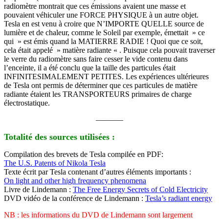
radiomètre montrait que ces émissions avaient une masse et
pouvaient véhiculer une FORCE PHYSIQUE à un autre objet.
Tesla en est venu à croire que N’IMPORTE QUELLE source de
lumière et de chaleur, comme le Soleil par exemple, émettait » ce
qui » est émis quand la MATIERRE RADIE ! Quoi que ce soit,
cela était appelé » matière radiante « . Puisque cela pouvait traverser
le verre du radiomètre sans faire cesser le vide contenu dans
l’enceinte, il a été conclu que la taille des particules était
INFINITESIMALEMENT PETITES. Les expériences ultérieures
de Tesla ont permis de déterminer que ces particules de matière
radiante étaient les TRANSPORTEURS primaires de charge
électrostatique.
———–
Totalité des sources utilisées :
Compilation des brevets de Tesla compilée en PDF:
The U.S. Patents of Nikola Tesla
Texte écrit par Tesla contenant d’autres éléments importants :
On light and other high frequency phenomena
Livre de Lindemann :
The Free Energy Secrets of Cold Electricity
DVD vidéo de la conférence de Lindemann :
Tesla’s radiant energy
NB : les informations du DVD de Lindemann sont largement