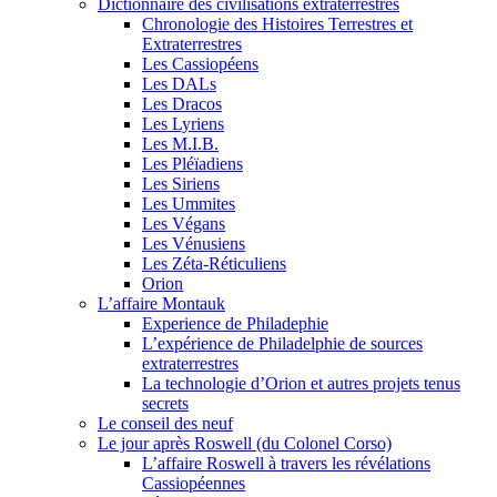
Dictionnaire des civilisations extraterrestres
Chronologie des Histoires Terrestres et
Extraterrestres
Les Cassiopéens
Les DALs
Les Dracos
Les Lyriens
Les M.I.B.
Les Pléïadiens
Les Siriens
Les Ummites
Les Végans
Les Vénusiens
Les Zéta-Réticuliens
Orion
L’affaire Montauk
Experience de Philadephie
L’expérience de Philadelphie de sources
extraterrestres
La technologie d’Orion et autres projets tenus
secrets
Le conseil des neuf
Le jour après Roswell (du Colonel Corso)
L’affaire Roswell à travers les révélations
Cassiopéennes