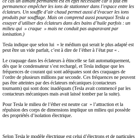
ce cas un aimant permanent est en effet nécessaire car il faut em
permanence empêcher les ions de stationner dans l’espace entre les
éclateurs. Un souffle d’air chaud permet aussi d’évacuer les ions
produits par soufflage. Mais on comprend aussi pourquoi Tesla a
essayer d’utiliser des éclateurs dans des bains d’huile parfois : un
milieu qui » craque » mais ne conduit pas auparavant par
ionisation.)
Tesla indique que selon lui » le médium qui serait le plus adapté est
peut être un vide parfait, c’est à dire de l’éther à l’état pur « .
Le craquage dans les éclateurs à étincelle se fait automatiquement,
dès que le condensateur s’est rechargé, et Tesla indique que les
fréquences de courant qui sont adéquates sont des craquages de
l’ordre de plusieurs millions par seconde. Ces fréquences ne peuvent
pas être atteintes par des éclateurs mécaniques (contacteurs
tournants) qui sont donc inadéquats (Tesla avait commencé par les
contacteurs mécaniques mais avait laissé tomber par la suite).
Pour Tesla le milieu de l’éther est neutre car » l’attraction et la
répulsion des corps de dimensions implique un milieu qui possède
des propriétés d’isolation électrique.
Selon Tesla le modèle électrique est celui d’électrons et de particules