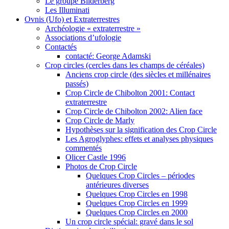
Le groupe Bilderberg
Les Illuminati
Ovnis (Ufo) et Extraterrestres
Archéologie « extraterrestre »
Associations d’ufologie
Contactés
contacté: George Adamski
Crop circles (cercles dans les champs de céréales)
Anciens crop circle (des siècles et millénaires
passés)
Crop Circle de Chibolton 2001: Contact
extraterrestre
Crop Circle de Chibolton 2002: Alien face
Crop Circle de Marly
Hypothèses sur la signification des Crop Circle
Les Agroglyphes: effets et analyses physiques
commentés
Olicer Castle 1996
Photos de Crop Circle
Quelques Crop Circles – périodes
antérieures diverses
Quelques Crop Circles en 1998
Quelques Crop Circles en 1999
Quelques Crop Circles en 2000
Un crop circle spécial: gravé dans le sol