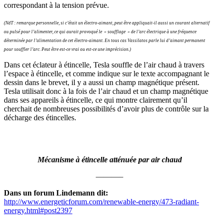
correspondant à la tension prévue.
(NdT : remarque personnelle, si c’était un électro-aimant, peut être appliquait-il aussi un courant alternatif
ou pulsé pour l’alimenter, ce qui aurait provoqué le » soufflage » de l’arc électrique à une fréquence
déterminée par l’alimentation de cet électro-aimant. En tous cas Vassilatos parle lui d’aimant permanent
pour souffler l’arc. Peut être est-ce vrai ou est-ce une imprécision.)
Dans cet éclateur à étincelle, Tesla souffle de l’air chaud à travers
l’espace à étincelle, et comme indique sur le texte accompagnant le
dessin dans le brevet, il y a aussi un champ magnétique présent.
Tesla utilisait donc à la fois de l’air chaud et un champ magnétique
dans ses appareils à étincelle, ce qui montre clairement qu’il
cherchait de nombreuses possibilités d’avoir plus de contrôle sur la
décharge des étincelles.
Mécanisme à étincelle atténuée par air chaud
———–
Dans un forum Lindemann dit:
http://www.energeticforum.com/renewable-energy/473-radiant-
energy.html#post2397