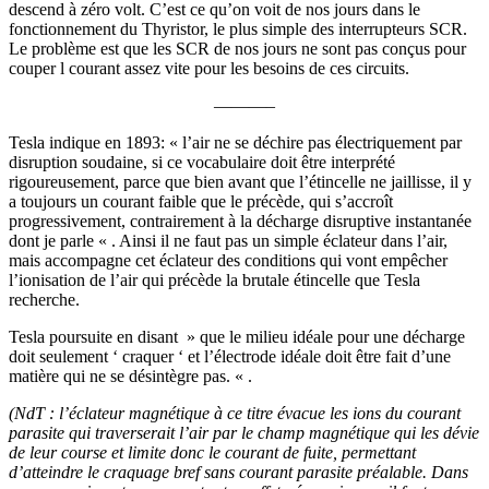
descend à zéro volt. C’est ce qu’on voit de nos jours dans le
fonctionnement du Thyristor, le plus simple des interrupteurs SCR.
Le problème est que les SCR de nos jours ne sont pas conçus pour
couper l courant assez vite pour les besoins de ces circuits.
———–
Tesla indique en 1893: « l’air ne se déchire pas électriquement par
disruption soudaine, si ce vocabulaire doit être interprété
rigoureusement, parce que bien avant que l’étincelle ne jaillisse, il y
a toujours un courant faible que le précède, qui s’accroît
progressivement, contrairement à la décharge disruptive instantanée
dont je parle « . Ainsi il ne faut pas un simple éclateur dans l’air,
mais accompagne cet éclateur des conditions qui vont empêcher
l’ionisation de l’air qui précède la brutale étincelle que Tesla
recherche.
Tesla poursuite en disant » que le milieu idéale pour une décharge
doit seulement ‘ craquer ‘ et l’électrode idéale doit être fait d’une
matière qui ne se désintègre pas. « .
(NdT : l’éclateur magnétique à ce titre évacue les ions du courant
parasite qui traverserait l’air par le champ magnétique qui les dévie
de leur course et limite donc le courant de fuite, permettant
d’atteindre le craquage bref sans courant parasite préalable. Dans