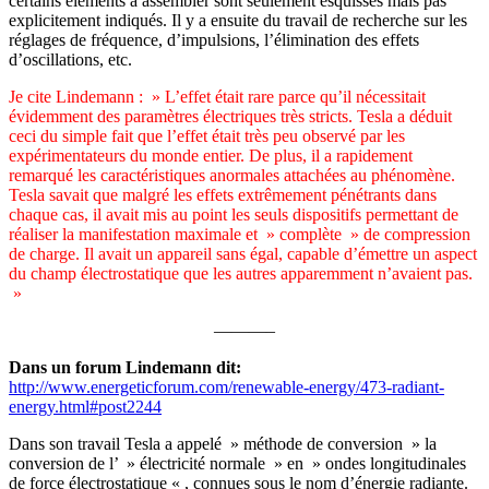
certains éléments à assembler sont seulement esquissés mais pas
explicitement indiqués. Il y a ensuite du travail de recherche sur les
réglages de fréquence, d’impulsions, l’élimination des effets
d’oscillations, etc.
Je cite Lindemann : » L’effet était rare parce qu’il nécessitait
évidemment des paramètres électriques très stricts. Tesla a déduit
ceci du simple fait que l’effet était très peu observé par les
expérimentateurs du monde entier. De plus, il a rapidement
remarqué les caractéristiques anormales attachées au phénomène.
Tesla savait que malgré les effets extrêmement pénétrants dans
chaque cas, il avait mis au point les seuls dispositifs permettant de
réaliser la manifestation maximale et » complète » de compression
de charge. Il avait un appareil sans égal, capable d’émettre un aspect
du champ électrostatique que les autres apparemment n’avaient pas.
»
———–
Dans un forum Lindemann dit:
http://www.energeticforum.com/renewable-energy/473-radiant-
energy.html#post2244
Dans son travail Tesla a appelé » méthode de conversion » la
conversion de l’ » électricité normale » en » ondes longitudinales
de force électrostatique « , connues sous le nom d’énergie radiante.