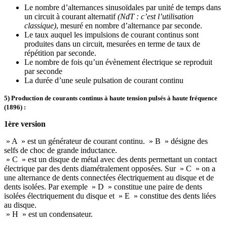
Le nombre d’alternances sinusoïdales par unité de temps dans
un circuit à courant alternatif
(NdT : c’est l’utilisation
classique)
, mesuré en nombre d’alternance par seconde.
Le taux auquel les impulsions de courant continus sont
produites dans un circuit, mesurées en terme de taux de
répétition par seconde.
Le nombre de fois qu’un évènement électrique se reproduit
par seconde
La durée d’une seule pulsation de courant continu
5) Production de courants continus à haute tension pulsés à haute fréquence
(1896) :
1ère version
» A » est un générateur de courant continu. » B » désigne des
selfs de choc de grande inductance.
» C » est un disque de métal avec des dents permettant un contact
électrique par des dents diamétralement opposées. Sur » C » on a
une alternance de dents connectées électriquement au disque et de
dents isolées. Par exemple » D » constitue une paire de dents
isolées électriquement du disque et » E » constitue des dents liées
au disque.
» H » est un condensateur.