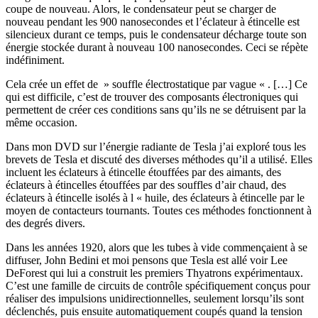
coupe de nouveau. Alors, le condensateur peut se charger de
nouveau pendant les 900 nanosecondes et l’éclateur à étincelle est
silencieux durant ce temps, puis le condensateur décharge toute son
énergie stockée durant à nouveau 100 nanosecondes. Ceci se répète
indéfiniment.
Cela crée un effet de » souffle électrostatique par vague « . […] Ce
qui est difficile, c’est de trouver des composants électroniques qui
permettent de créer ces conditions sans qu’ils ne se détruisent par la
même occasion.
Dans mon DVD sur l’énergie radiante de Tesla j’ai exploré tous les
brevets de Tesla et discuté des diverses méthodes qu’il a utilisé. Elles
incluent les éclateurs à étincelle étouffées par des aimants, des
éclateurs à étincelles étouffées par des souffles d’air chaud, des
éclateurs à étincelle isolés à l « huile, des éclateurs à étincelle par le
moyen de contacteurs tournants. Toutes ces méthodes fonctionnent à
des degrés divers.
Dans les années 1920, alors que les tubes à vide commençaient à se
diffuser, John Bedini et moi pensons que Tesla est allé voir Lee
DeForest qui lui a construit les premiers Thyatrons expérimentaux.
C’est une famille de circuits de contrôle spécifiquement conçus pour
réaliser des impulsions unidirectionnelles, seulement lorsqu’ils sont
déclenchés, puis ensuite automatiquement coupés quand la tension