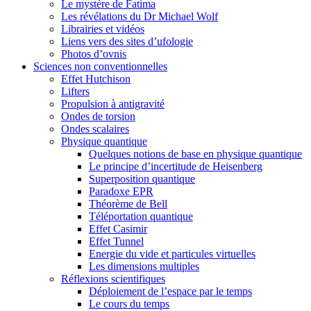
Le mystère de Fatima
Les révélations du Dr Michael Wolf
Librairies et vidéos
Liens vers des sites d’ufologie
Photos d’ovnis
Sciences non conventionnelles
Effet Hutchison
Lifters
Propulsion à antigravité
Ondes de torsion
Ondes scalaires
Physique quantique
Quelques notions de base en physique quantique
Le principe d’incertitude de Heisenberg
Superposition quantique
Paradoxe EPR
Théorème de Bell
Téléportation quantique
Effet Casimir
Effet Tunnel
Energie du vide et particules virtuelles
Les dimensions multiples
Réflexions scientifiques
Déploiement de l’espace par le temps
Le cours du temps