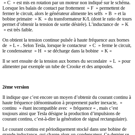
» C » est mis en rotation par un moteur non indiqué sur le schéma.
Lorsque les balais de contact par frottement » F » permettent de
fermer le circuit, alors le générateur alimente les selfs » B » et la
bobine primaire » K » du transformateur K/L (dont le ratio de tours
permet d’obtenir la tension de sortie désirée). L’inductance de » K
» est très faible.
On obtient la tension continue pulsée à haute fréquence aux bornes
de » L « . Selon Tesla, lorsque le contacteur » C » ferme le circuit,
le condensateur » H » se décharge dans la bobine » K «
Il se sert ensuite de la tension aux bornes du secondaire » L » pour
alimenter par exemple un tube de Crooke et des ampoules.
2ème version
Il indique que c’est encore un moyen d’obtenir du courant continu à
haute fréquence (dénomination à proprement parler inexacte, »
continu » étant incompatible avec » fréquence « , mais c’est
toujours ainsi que Tesla désigne la production d’impulsions de
courant continu, c’est-à-dire la génération de signal rectangulaire).
Le courant continu est périodiquement stocké dans une bobine de
grande inductance, qui charge alors un condensateur. Ce dernier se