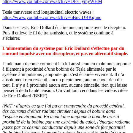
https://www.youtube.com/watch?v=DFa-IymyWHM
Tesla transverse and longitudinal electric waves :
https://www.youtube.com/watch?v=6BnCUBKgnnc
Dans ces tests, Eric Dollard éclaire une ampoule avec le récepteur.
Puis il enlève le fil de transmission, et le système continue à
s’éclairer.
L’alimentation du système par Eric Dollard s’effectue par du
courant impulsé avec un disrupteur, et pas en alternatif simple.
Lindemann raconte comment il a lui aussi tenu en main une ampoule
à filament à proximité d’une bobine de Tesla alimentée par le
système à impulsions ; ampoule qui s’est éclairée vivement. Il n’a
absolument rien ressenti, aucun picotement, aucun choc, rien du
tout. Il n’y a à proximité aucun arc, aucune étincelle, rien qui laisse
penser à de la haute tension. On voit tout ceci dans les vidéos citées
de Eric Dollard (BSRF).
(NdT : d’après ce que j’ai pu en comprendre du procédé général,
des courants d’éther radiant circulent depuis al bobine dans
l’espace environnant. En tenant une ampoule à bout de bras à
proximité de la bobine par une extrémité du culot, l’énergie radiante
passe par ce chemin conducteur depuis une zone de fort potentiel
(la bobine), traverse l’ampoule, rejoins le bras et le reste du corps