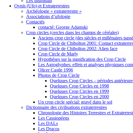
Les Illuminati
Ovnis (Ufo) et Extraterrestres
Archéologie « extraterrestre »
Associations d’ufologie
Contactés
contacté: George Adamski
Crop circles (cercles dans les champs de céréales)
Anciens crop circle (des siècles et millénaires pass
Crop Circle de Chibolton 2001: Contact extraterres
Crop Circle de Chibolton 2002: Alien face
Crop Circle de Marly
Hypothèses sur la signification des Crop Circle
Les Agroglyphes: effets et analyses physiques co
Olicer Castle 1996
Photos de Crop Circle
Quelques Crop Circles – périodes antérieure
Quelques Crop Circles en 1998
Quelques Crop Circles en 1999
Quelques Crop Circles en 2000
Un crop circle spécial: gravé dans le sol
Dictionnaire des civilisations extraterrestres
Chronologie des Histoires Terrestres et Extraterrest
Les Cassiopéens
Les DALs
Les Dracos