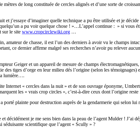
 de mètres de long constituée de cercles alignés et d’une sorte de croissa
nuit et j’essaye d’imaginer quelle technique a pu être utilisée et je déci
« quelqu’un a pu voir quelque chose ! »…L’appel continue : » si vous ét
 sur le site
www.cropcirclewiki.org
…
n, amateur de chasse, il est l’un des derniers à avoir vu le champs intac
ortant, ce dernier affirme malgré ses recherches n’avoir pu relever aucu
teur Geiger et un appareil de mesure de champs électromagnétiques, ces
rtie des tiges d’orge en leur milieu dés l’origine (selon les témoignages
 la lumière….
du site Internet « cercles dans la nuit » et de son ouvrage éponyme, Umber
arquent les « vrais crop circles », c’est-à-dire ceux dont l’origine rest
 a porté plainte pour destruction auprès de la gendarmerie qui selon lui 
e et décidément je me sens bien dans la peau de l’agent Mulder ! J’ai déj
i séduisante scientifique que l’agent « Scully » ?