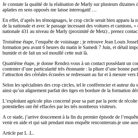
Je constate la qualité de la réalisation de Marly sur plusieurs dizaines
aplaties en sens opposés me laisse interrogatif …
En effet, d’après les témoignages, le crop circle serait bien apparu la 
de la nationale et avec le passage incessant des voitures et camions, 
nationale 431 au niveau de Marly (proximité de Metz) , prenez contact
Troisième étape, l’enquête de voisinage ; je retrouve Jean Louis Josseli
formation peu avant 6 heures du matin le Samedi 7 Juin, et détail imp
humide et de fait un sol mouillé cette nuit là.
Quatrième étape, je donne Rendez-vous à un contact possédant un comp
contenter d’une particularité très étonnante : la pliure d’une bonne pa
l’attraction des céréales écrasées se redressant au fur et à mesure vers
Selon les spécialistes des crop circles, tel le conférencier et auteur 
ainsi qu’un alignement parfait des tiges en bordure de la formation dém
L’exploitant agricole plus concerné pour sa part par la perte de récolte
potentielles ont été effacées par les très nombreux visiteurs.
A ce stade, j’arrive doucement à la fin du premier épisode de l’enquêt
venir en aide et qui sait pendant mon enquête rencontrerais-je une auss
Article par L .L.