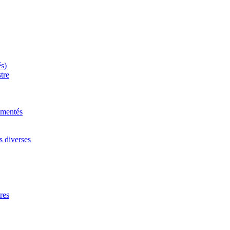
és)
tre
mmentés
s diverses
res