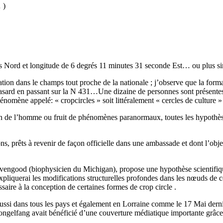
 )
ondes Nord et longitude de 6 degrés 11 minutes 31 seconde Est… ou plus
tion dans le champs tout proche de la nationale ; j’observe que la format
hasard en passant sur la N 431…Une dizaine de personnes sont présente
énomène appelé: « cropcircles » soit littéralement « cercles de culture 
 main de l’homme ou fruit de phénomènes paranormaux, toutes les hypothès
ons, prêts à revenir de façon officielle dans une ambassade et dont l’object
engood (biophysicien du Michigan), propose une hypothèse scientifique 
pliquerai les modifications structurelles profondes dans les nœuds de c
ssaire à la conception de certaines formes de crop circle .
aussi dans tous les pays et également en Lorraine comme le 17 Mai derni
Gongelfang avait bénéficié d’une couverture médiatique importante grâc