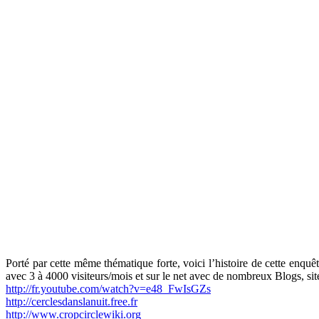
Porté par cette même thématique forte, voici l’histoire de cette enquê
avec 3 à 4000 visiteurs/mois et sur le net avec de nombreux Blogs, site
http://fr.youtube.com/watch?v=e48_FwIsGZs
http://cerclesdanslanuit.free.fr
http://www.cropcirclewiki.org