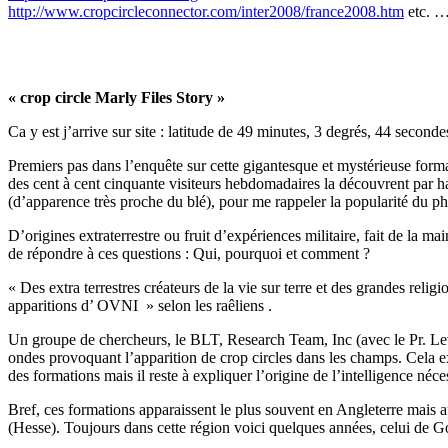
http://www.cropcircleconnector.com/inter2008/france2008.htm
etc. …
« crop circle Marly Files Story »
Ca y est j’arrive sur site : latitude de 49 minutes, 3 degrés, 44 sec
Premiers pas dans l’enquête sur cette gigantesque et mystérieuse forma
des cent à cent cinquante visiteurs hebdomadaires la découvrent par 
(d’apparence très proche du blé), pour me rappeler la popularité du ph
D’origines extraterrestre ou fruit d’expériences militaire, fait de la
de répondre à ces questions : Qui, pourquoi et comment ?
« Des extra terrestres créateurs de la vie sur terre et des grandes religi
apparitions d’ OVNI » selon les raêliens .
Un groupe de chercheurs, le BLT, Research Team, Inc (avec le Pr. Lev
ondes provoquant l’apparition de crop circles dans les champs. Cela ex
des formations mais il reste à expliquer l’origine de l’intelligence néce
Bref, ces formations apparaissent le plus souvent en Angleterre mais 
(Hesse). Toujours dans cette région voici quelques années, celui de 