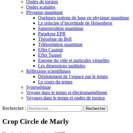
Ondes de torsion
Ondes scalaires
Physique quantique
Quelques notions de base en physique quantique
Le principe d’incertitude de Heisenberg
Superposition quantique
Paradoxe EPR
Théorème de Bell
Téléportation quantique
Effet Casimir
Effet Tunnel
Energie du vide et particules virtuelles
Les dimensions multiples
Réflexions scientifiques
Déploiement de l’espace par le temps
Le cours du temps
Synergétique
Voyage dans le temps et électromagnétisme
Voyages dans le temps et ondes de torsion
Rechercher :
Crop Circle de Marly