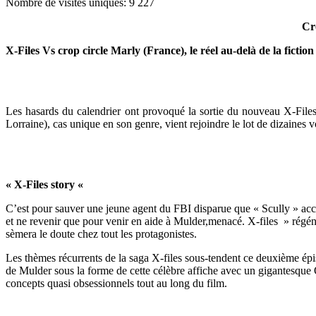
Nombre de visites uniques:
9 227
Cr
X-Files Vs crop circle Marly (France), le réel au-delà de la fiction 
Les hasards du calendrier ont provoqué la sortie du nouveau X-File
Lorraine), cas unique en son genre, vient rejoindre le lot de dizaines
« X-Files story «
C’est pour sauver une jeune agent du FBI disparue que « Scully » acce
et ne revenir que pour venir en aide à Mulder,menacé. X-files » régéné
sèmera le doute chez tout les protagonistes.
Les thèmes récurrents de la saga X-files sous-tendent ce deuxième épi
de Mulder sous la forme de cette célèbre affiche avec un gigantesque
concepts quasi obsessionnels tout au long du film.