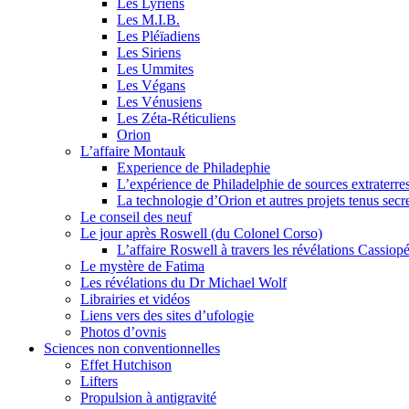
Les Lyriens
Les M.I.B.
Les Pléïadiens
Les Siriens
Les Ummites
Les Végans
Les Vénusiens
Les Zéta-Réticuliens
Orion
L’affaire Montauk
Experience de Philadephie
L’expérience de Philadelphie de sources extraterres
La technologie d’Orion et autres projets tenus secr
Le conseil des neuf
Le jour après Roswell (du Colonel Corso)
L’affaire Roswell à travers les révélations Cassiop
Le mystère de Fatima
Les révélations du Dr Michael Wolf
Librairies et vidéos
Liens vers des sites d’ufologie
Photos d’ovnis
Sciences non conventionnelles
Effet Hutchison
Lifters
Propulsion à antigravité