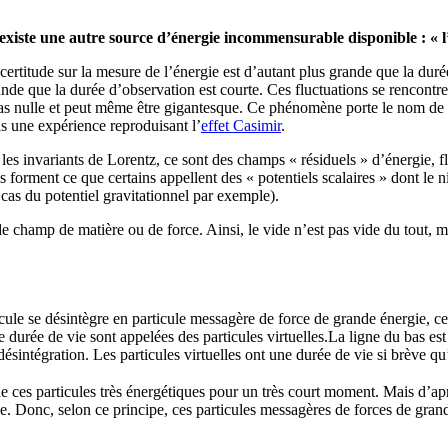
existe une autre source d’énergie incommensurable disponible : « l’é
ertitude sur la mesure de l’énergie est d’autant plus grande que la duré
ande que la durée d’observation est courte. Ces fluctuations se rencont
t pas nulle et peut même être gigantesque. Ce phénomène porte le nom de 
s une expérience reproduisant l’
effet Casimir
.
 les invariants de Lorentz, ce sont des champs « résiduels » d’énergie,
 forment ce que certains appellent des « potentiels scalaires » dont le
as du potentiel gravitationnel par exemple).
de champ de matière ou de force. Ainsi, le vide n’est pas vide du tout, m
ule se désintègre en particule messagère de force de grande énergie, cel
 durée de vie sont appelées des particules virtuelles.La ligne du bas est c
a désintégration. Les particules virtuelles ont une durée de vie si brève q
e ces particules très énergétiques pour un très court moment. Mais d’ap
de. Donc, selon ce principe, ces particules messagères de forces de grand