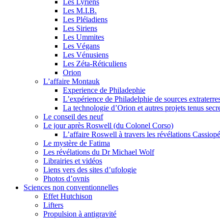
Les Lyriens
Les M.I.B.
Les Pléïadiens
Les Siriens
Les Ummites
Les Végans
Les Vénusiens
Les Zéta-Réticuliens
Orion
L’affaire Montauk
Experience de Philadephie
L’expérience de Philadelphie de sources extraterres
La technologie d’Orion et autres projets tenus secr
Le conseil des neuf
Le jour après Roswell (du Colonel Corso)
L’affaire Roswell à travers les révélations Cassiop
Le mystère de Fatima
Les révélations du Dr Michael Wolf
Librairies et vidéos
Liens vers des sites d’ufologie
Photos d’ovnis
Sciences non conventionnelles
Effet Hutchison
Lifters
Propulsion à antigravité