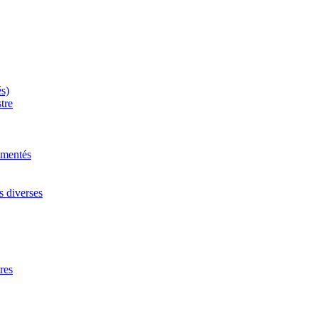
és)
tre
mmentés
s diverses
res