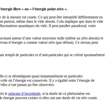
nergie libre » ou « l’énergie point zéro ».
e de la mesure est courte. Ce qui peut être interprété différemment en
rent partout, même dans le vide absolu. Cela implique que dans le vide
fluctuations quantiques du vide. Il peut paraître paradoxal, voire
 fluctuant autour d’une valeur moyenne nulle (même au zéro absolu) et
 niveau d’énergie a comme valeur zéro (par défaut). Ce niveau peut
ais rempli de particules et d’anti-particules qui se créent spontanément
le-ci se désintégrant quasi instantanément en particules
elle où l’énergie est conservée. Il y a égalité entre l’énergie de
u’elles n’ont jamais pu être observées.
rès le
principe d’incertitude
, si la durée de ce phénomène est
e énergie peuvent exister si elles ont une durée de vie très courte.