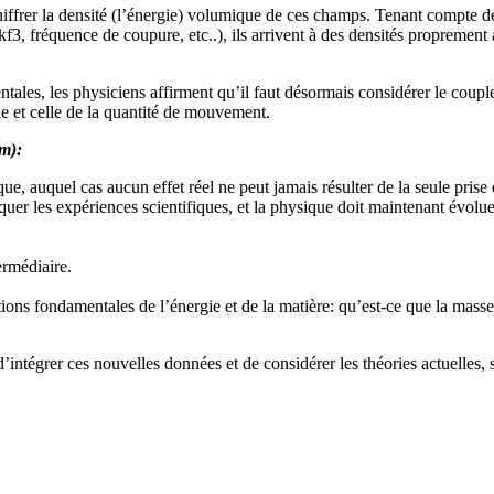
chiffrer la densité (l’énergie) volumique de ces champs. Tenant compte de
kf3, fréquence de coupure, etc..), ils arrivent à des densités proprement
tales, les physiciens affirment qu’il faut désormais considérer le cou
e et celle de la quantité de mouvement.
m):
ique, auquel cas aucun effet réel ne peut jamais résulter de la seule pr
uer les expériences scientifiques, et la physique doit maintenant évolue
ermédiaire.
ions fondamentales de l’énergie et de la matière: qu’est-ce que la masse,
’intégrer ces nouvelles données et de considérer les théories actuelles, 