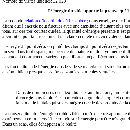
Nombre de visites uniques:
32 023
L’
énergie du vide apporte la preuve qu’il 
La seconde
relation d’incertitude d’Heisenberg
nous enseigne que l’inc
disant que l’énergie peut fluctuer avec une amplitude d’autant plus gr
total, sur des très courtes durées, la quantité d’énergie présente n’es
aberrant et pourtant récemment il a clairement été mis en évidence dan
L’énergie du point zéro, ou plutôt les champs du point zéro respectant
présent dans tout espace, même vide de matière ou de rayonnement. Ils
cependant énormément varier en positif ou en négatif (comme dans le c
Les fluctuations de l’énergie dans le vide se matérialisent sous forme 
et s’annihilent presque aussitôt: ce sont les particules virtuelles.
Dans de nombreuses désintégrations et annihilations, une partic
d’énergie plus faible. Ces particules de grande énergie et courte
la particule initiale qui se désintègre et celle des produits de l
La conservation de l’énergie semble violée par l’existence apparente d
extrêmement court, alors l’incertitude sur l’énergie peut être très gran
Dans un sens, elles échappent à la réalité.