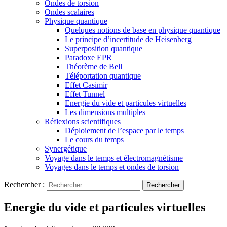
Ondes de torsion
Ondes scalaires
Physique quantique
Quelques notions de base en physique quantique
Le principe d’incertitude de Heisenberg
Superposition quantique
Paradoxe EPR
Théorème de Bell
Téléportation quantique
Effet Casimir
Effet Tunnel
Energie du vide et particules virtuelles
Les dimensions multiples
Réflexions scientifiques
Déploiement de l’espace par le temps
Le cours du temps
Synergétique
Voyage dans le temps et électromagnétisme
Voyages dans le temps et ondes de torsion
Rechercher :
Energie du vide et particules virtuelles