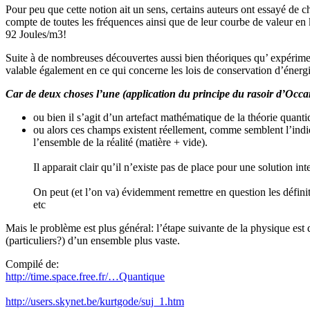
Pour peu que cette notion ait un sens, certains auteurs ont essayé de 
compte de toutes les fréquences ainsi que de leur courbe de valeur en 
92 Joules/m3!
Suite à de nombreuses découvertes aussi bien théoriques qu’ expérimen
valable également en ce qui concerne les lois de conservation d’énergi
Car de deux choses l’une (application du principe du rasoir d’Occa
ou bien il s’agit d’un artefact mathématique de la théorie quant
ou alors ces champs existent réellement, comme semblent l’indiq
l’ensemble de la réalité (matière + vide).
Il apparait clair qu’il n’existe pas de place pour une solution int
On peut (et l’on va) évidemment remettre en question les définit
etc
Mais le problème est plus général: l’étape suivante de la physique est d
(particuliers?) d’un ensemble plus vaste.
Compilé de:
http://time.space.free.fr/…Quantique
http://users.skynet.be/kurtgode/suj_1.htm