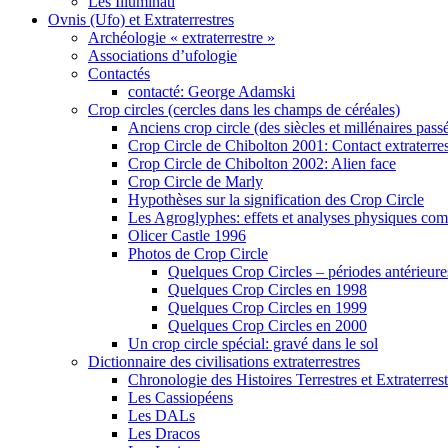
Les Illuminati
Ovnis (Ufo) et Extraterrestres
Archéologie « extraterrestre »
Associations d’ufologie
Contactés
contacté: George Adamski
Crop circles (cercles dans les champs de céréales)
Anciens crop circle (des siècles et millénaires pass
Crop Circle de Chibolton 2001: Contact extraterres
Crop Circle de Chibolton 2002: Alien face
Crop Circle de Marly
Hypothèses sur la signification des Crop Circle
Les Agroglyphes: effets et analyses physiques co
Olicer Castle 1996
Photos de Crop Circle
Quelques Crop Circles – périodes antérieure
Quelques Crop Circles en 1998
Quelques Crop Circles en 1999
Quelques Crop Circles en 2000
Un crop circle spécial: gravé dans le sol
Dictionnaire des civilisations extraterrestres
Chronologie des Histoires Terrestres et Extraterrest
Les Cassiopéens
Les DALs
Les Dracos