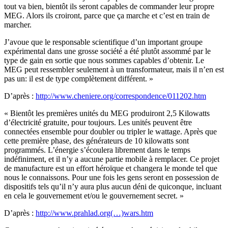
tout va bien, bientôt ils seront capables de commander leur propre
MEG. Alors ils croiront, parce que ça marche et c’est en train de
marcher.
J’avoue que le responsable scientifique d’un important groupe
expérimental dans une grosse société a été plutôt assommé par le
type de gain en sortie que nous sommes capables d’obtenir. Le
MEG peut ressembler seulement à un transformateur, mais il n’en est
pas un: il est de type complètement différent. »
D’après :
http://www.cheniere.org/correspondence/011202.htm
« Bientôt les premières unités du MEG produiront 2,5 Kilowatts
d’électricité gratuite, pour toujours. Les unités peuvent être
connectées ensemble pour doubler ou tripler le wattage. Après que
cette première phase, des générateurs de 10 kilowatts sont
programmés. L’énergie s’écoulera librement dans le temps
indéfiniment, et il n’y a aucune partie mobile à remplacer. Ce projet
de manufacture est un effort héroïque et changera le monde tel que
nous le connaissons. Pour une fois les gens seront en possession de
dispositifs tels qu’il n’y aura plus aucun déni de quiconque, incluant
en cela le gouvernement et/ou le gouvernement secret. »
D’après :
http://www.prahlad.org(…)wars.htm