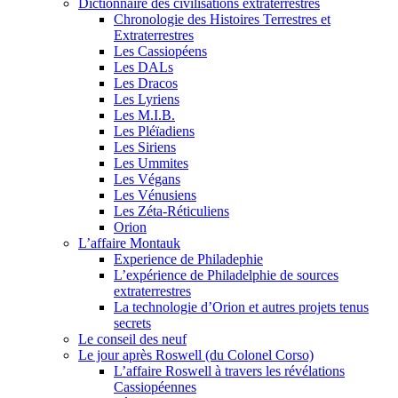
Dictionnaire des civilisations extraterrestres
Chronologie des Histoires Terrestres et
Extraterrestres
Les Cassiopéens
Les DALs
Les Dracos
Les Lyriens
Les M.I.B.
Les Pléïadiens
Les Siriens
Les Ummites
Les Végans
Les Vénusiens
Les Zéta-Réticuliens
Orion
L’affaire Montauk
Experience de Philadephie
L’expérience de Philadelphie de sources
extraterrestres
La technologie d’Orion et autres projets tenus
secrets
Le conseil des neuf
Le jour après Roswell (du Colonel Corso)
L’affaire Roswell à travers les révélations
Cassiopéennes