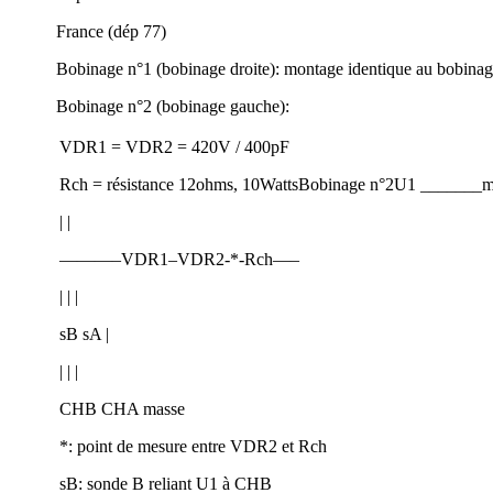
France (dép 77)
Bobinage n°1 (bobinage droite): montage identique au bobinag
Bobinage n°2 (bobinage gauche):
VDR1 = VDR2 = 420V / 400pF
Rch = résistance 12ohms, 10WattsBobinage n°2U1 ____
| |
———–VDR1–VDR2-*-Rch—–
| | |
sB sA |
| | |
CHB CHA masse
*: point de mesure entre VDR2 et Rch
sB: sonde B reliant U1 à CHB