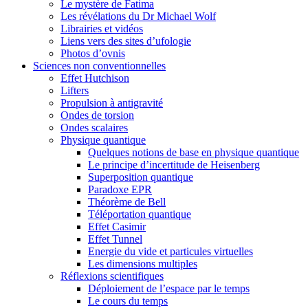
Le mystère de Fatima
Les révélations du Dr Michael Wolf
Librairies et vidéos
Liens vers des sites d’ufologie
Photos d’ovnis
Sciences non conventionnelles
Effet Hutchison
Lifters
Propulsion à antigravité
Ondes de torsion
Ondes scalaires
Physique quantique
Quelques notions de base en physique quantique
Le principe d’incertitude de Heisenberg
Superposition quantique
Paradoxe EPR
Théorème de Bell
Téléportation quantique
Effet Casimir
Effet Tunnel
Energie du vide et particules virtuelles
Les dimensions multiples
Réflexions scientifiques
Déploiement de l’espace par le temps
Le cours du temps