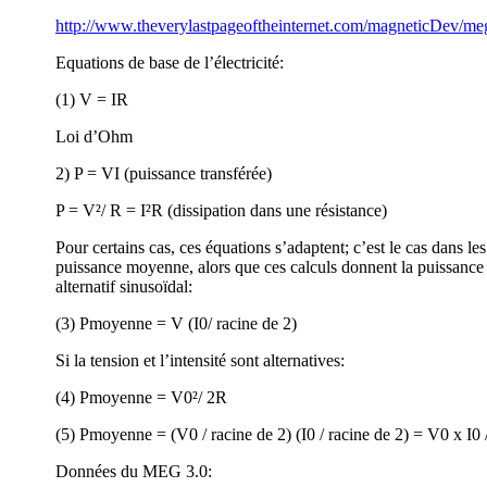
http://www.theverylastpageoftheinternet.com/magneticDev/m
Equations de base de l’électricité:
(1) V = IR
Loi d’Ohm
2) P = VI (puissance transférée)
P = V²/ R = I²R (dissipation dans une résistance)
Pour certains cas, ces équations s’adaptent; c’est le cas dans les c
puissance moyenne, alors que ces calculs donnent la puissance i
alternatif sinusoïdal:
(3) Pmoyenne = V (I0/ racine de 2)
Si la tension et l’intensité sont alternatives:
(4) Pmoyenne = V0²/ 2R
(5) Pmoyenne = (V0 / racine de 2) (I0 / racine de 2) = V0 x I0 
Données du MEG 3.0: