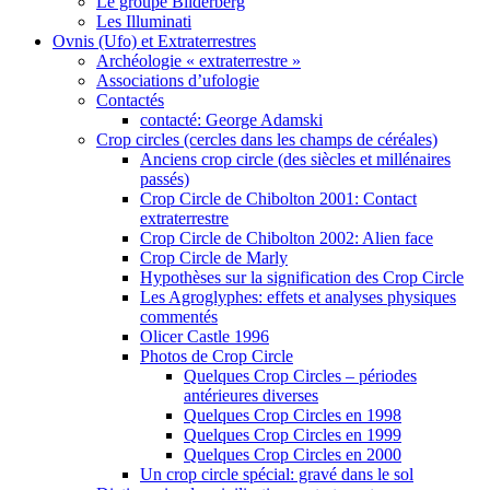
Le groupe Bilderberg
Les Illuminati
Ovnis (Ufo) et Extraterrestres
Archéologie « extraterrestre »
Associations d’ufologie
Contactés
contacté: George Adamski
Crop circles (cercles dans les champs de céréales)
Anciens crop circle (des siècles et millénaires
passés)
Crop Circle de Chibolton 2001: Contact
extraterrestre
Crop Circle de Chibolton 2002: Alien face
Crop Circle de Marly
Hypothèses sur la signification des Crop Circle
Les Agroglyphes: effets et analyses physiques
commentés
Olicer Castle 1996
Photos de Crop Circle
Quelques Crop Circles – périodes
antérieures diverses
Quelques Crop Circles en 1998
Quelques Crop Circles en 1999
Quelques Crop Circles en 2000
Un crop circle spécial: gravé dans le sol