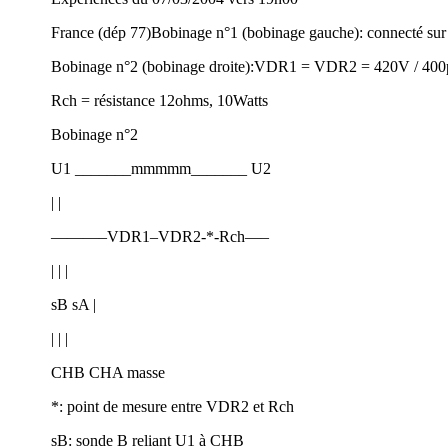
France (dép 77)Bobinage n°1 (bobinage gauche): connecté s
Bobinage n°2 (bobinage droite):VDR1 = VDR2 = 420V / 40
Rch = résistance 12ohms, 10Watts
Bobinage n°2
U1 _______mmmmm_______ U2
| |
———–VDR1–VDR2-*-Rch—–
| | |
sB sA |
| | |
CHB CHA masse
*: point de mesure entre VDR2 et Rch
sB: sonde B reliant U1 à CHB