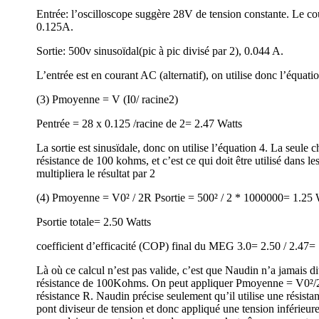
Entrée: l’oscilloscope suggère 28V de tension constante. Le cou
0.125A.
Sortie: 500v sinusoïdal(pic à pic divisé par 2), 0.044 A.
L’entrée est en courant AC (alternatif), on utilise donc l’équatio
(3) Pmoyenne = V (I0/ racine2)
Pentrée = 28 x 0.125 /racine de 2= 2.47 Watts
La sortie est sinusïdale, donc on utilise l’équation 4. La seule 
résistance de 100 kohms, et c’est ce qui doit être utilisé dans l
multipliera le résultat par 2
(4) Pmoyenne = V0² / 2R Psortie = 500² / 2 * 1000000= 1.25 
Psortie totale= 2.50 Watts
coefficient d’efficacité (COP) final du MEG 3.0= 2.50 / 2.47
Là où ce calcul n’est pas valide, c’est que Naudin n’a jamais d
résistance de 100Kohms. On peut appliquer Pmoyenne = V0²/2R
résistance R. Naudin précise seulement qu’il utilise une résista
pont diviseur de tension et donc appliqué une tension inférieure