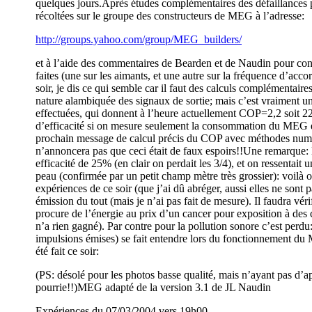
quelques jours.Après études complémentaires des défaillances p
récoltées sur le groupe des constructeurs de MEG à l’adresse:
http://groups.yahoo.com/group/MEG_builders/
et à l’aide des commentaires de Bearden et de Naudin pour conse
faites (une sur les aimants, et une autre sur la fréquence d’acco
soir, je dis ce qui semble car il faut des calculs complémentaire
nature alambiquée des signaux de sortie; mais c’est vraiment u
effectuées, qui donnent à l’heure actuellement COP=2,2 soit 
d’efficacité si on mesure seulement la consommation du MEG et 
prochain message de calcul précis du COP avec méthodes numér
n’annoncera pas que ceci était de faux espoirs!!Une remarque: l
efficacité de 25% (en clair on perdait les 3/4), et on ressentai
peau (confirmée par un petit champ mètre très grossier): voilà o
expériences de ce soir (que j’ai dû abréger, aussi elles ne sont p
émission du tout (mais je n’ai pas fait de mesure). Il faudra vé
procure de l’énergie au prix d’un cancer pour exposition à de
n’a rien gagné). Par contre pour la pollution sonore c’est perdu
impulsions émises) se fait entendre lors du fonctionnement du 
été fait ce soir:
(PS: désolé pour les photos basse qualité, mais n’ayant pas d’a
pourrie!!)MEG adapté de la version 3.1 de JL Naudin
Expériences du 07/03/2004 vers 19h00