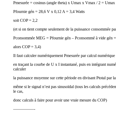
Pmesurée = cosinus (angle theta) x Umax x Vmax / 2 = Umax 
Pfournie gén = 28,6 V x 0,12 A = 3,4 Watts
soit COP = 2,2
(et si on tient compte seulement de la puissance consommée par 
Pconsommée MEG = Pfournie gén – Pconsommé à vide gén = 3
alors COP = 3,4)
Il faut calculer numériquement Pmesurée par calcul numérique
en traçant la courbe de U x I instantané, puis en intégrant num
calculer
la puissance moyenne sur cette période en divisant Ptotal par l
même si le signal n’est pas sinusoïdal (tous les calculs précéden
le cas,
donc calculs à faire pour avoir une vraie mesure du COP)
—————-