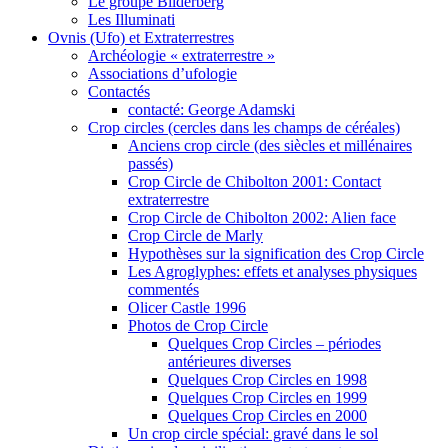
Le groupe Bilderberg
Les Illuminati
Ovnis (Ufo) et Extraterrestres
Archéologie « extraterrestre »
Associations d’ufologie
Contactés
contacté: George Adamski
Crop circles (cercles dans les champs de céréales)
Anciens crop circle (des siècles et millénaires
passés)
Crop Circle de Chibolton 2001: Contact
extraterrestre
Crop Circle de Chibolton 2002: Alien face
Crop Circle de Marly
Hypothèses sur la signification des Crop Circle
Les Agroglyphes: effets et analyses physiques
commentés
Olicer Castle 1996
Photos de Crop Circle
Quelques Crop Circles – périodes
antérieures diverses
Quelques Crop Circles en 1998
Quelques Crop Circles en 1999
Quelques Crop Circles en 2000
Un crop circle spécial: gravé dans le sol