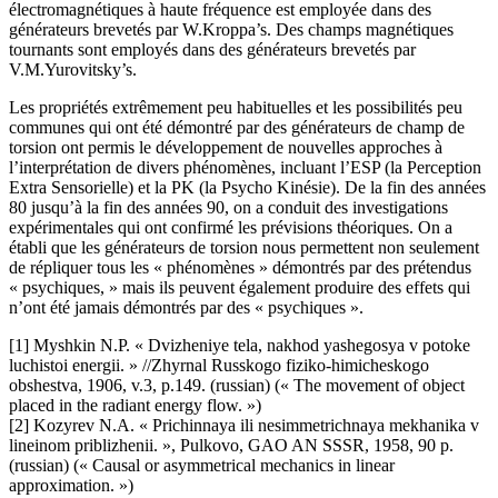
électromagnétiques à haute fréquence est employée dans des
générateurs brevetés par W.Kroppa’s. Des champs magnétiques
tournants sont employés dans des générateurs brevetés par
V.M.Yurovitsky’s.
Les propriétés extrêmement peu habituelles et les possibilités peu
communes qui ont été démontré par des générateurs de champ de
torsion ont permis le développement de nouvelles approches à
l’interprétation de divers phénomènes, incluant l’ESP (la Perception
Extra Sensorielle) et la PK (la Psycho Kinésie). De la fin des années
80 jusqu’à la fin des années 90, on a conduit des investigations
expérimentales qui ont confirmé les prévisions théoriques. On a
établi que les générateurs de torsion nous permettent non seulement
de répliquer tous les « phénomènes » démontrés par des prétendus
« psychiques, » mais ils peuvent également produire des effets qui
n’ont été jamais démontrés par des « psychiques ».
[1] Myshkin N.P. « Dvizheniye tela, nakhod yashegosya v potoke
luchistoi energii. » //Zhyrnal Russkogo fiziko-himicheskogo
obshestva, 1906, v.3, p.149. (russian) (« The movement of object
placed in the radiant energy flow. »)
[2] Kozyrev N.A. « Prichinnaya ili nesimmetrichnaya mekhanika v
lineinom priblizhenii. », Pulkovo, GAO AN SSSR, 1958, 90 p.
(russian) (« Causal or asymmetrical mechanics in linear
approximation. »)