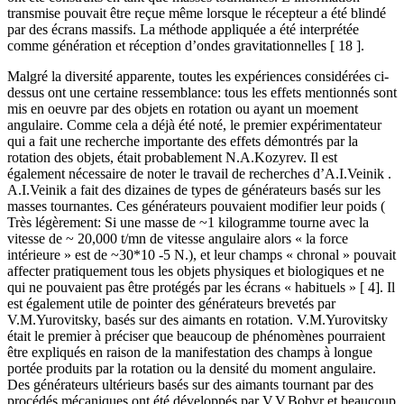
transmise pouvait être reçue même lorsque le récepteur a été blindé
par des écrans massifs. La méthode appliquée a été interprétée
comme génération et réception d’ondes gravitationnelles [ 18 ].
Malgré la diversité apparente, toutes les expériences considérées ci-
dessus ont une certaine ressemblance: tous les effets mentionnés sont
mis en oeuvre par des objets en rotation ou ayant un moement
angulaire. Comme cela a déjà été noté, le premier expérimentateur
qui a fait une recherche importante des effets démontrés par la
rotation des objets, était probablement N.A.Kozyrev. Il est
également nécessaire de noter le travail de recherches d’A.I.Veinik .
A.I.Veinik a fait des dizaines de types de générateurs basés sur les
masses tournantes. Ces générateurs pouvaient modifier leur poids (
Très légèrement: Si une masse de ~1 kilogramme tourne avec la
vitesse de ~ 20,000 t/mn de vitesse angulaire alors « la force
intérieure » est de ~30*10 -5 N.), et leur champs « chronal » pouvait
affecter pratiquement tous les objets physiques et biologiques et ne
qui ne pouvaient pas être protégés par les écrans « habituels » [ 4]. Il
est également utile de pointer des générateurs brevetés par
V.M.Yurovitsky, basés sur des aimants en rotation. V.M.Yurovitsky
était le premier à préciser que beaucoup de phénomènes pourraient
être expliqués en raison de la manifestation des champs à longue
portée produits par la rotation ou la densité du moment angulaire.
Des générateurs ultérieurs basés sur des aimants tournant par des
procédés mécaniques ont été développés par V.V.Bobyr et beaucoup