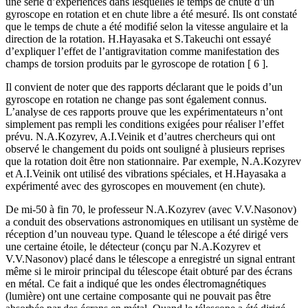
une série d’expériences dans lesquelles le temps de chute d’un
gyroscope en rotation et en chute libre a été mesuré. Ils ont constaté
que le temps de chute a été modifié selon la vitesse angulaire et la
direction de la rotation. H.Hayasaka et S.Takeuchi ont essayé
d’expliquer l’effet de l’antigravitation comme manifestation des
champs de torsion produits par le gyroscope de rotation [ 6 ].
Il convient de noter que des rapports déclarant que le poids d’un
gyroscope en rotation ne change pas sont également connus.
L’analyse de ces rapports prouve que les expérimentateurs n’ont
simplement pas rempli les conditions exigées pour réaliser l’effet
prévu. N.A.Kozyrev, A.I.Veinik et d’autres chercheurs qui ont
observé le changement du poids ont souligné à plusieurs reprises
que la rotation doit être non stationnaire. Par exemple, N.A.Kozyrev
et A.I.Veinik ont utilisé des vibrations spéciales, et H.Hayasaka a
expérimenté avec des gyroscopes en mouvement (en chute).
De mi-50 à fin 70, le professeur N.A.Kozyrev (avec V.V.Nasonov)
a conduit des observations astronomiques en utilisant un système de
réception d’un nouveau type. Quand le télescope a été dirigé vers
une certaine étoile, le détecteur (conçu par N.A.Kozyrev et
V.V.Nasonov) placé dans le télescope a enregistré un signal entrant
même si le miroir principal du télescope était obturé par des écrans
en métal. Ce fait a indiqué que les ondes électromagnétiques
(lumière) ont une certaine composante qui ne pouvait pas être