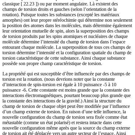
classique [ 22.23 ]) ou par moment angulaire. Là existent des
champs de torsion droits et gauches (selon l’orientation de la
rotation). Puisque toutes les substances (excepté les matériaux
amorphes) ont leur propre stéréochimie qui détermine non seulement
la position des atomes dans les molécules, mais détermine également
leur orientation mutuelle de spin, alors la superposition des champs
de torsion produits par les spins atomiques et nucléaires de chaque
molécule détermine l’intensité du champ de torsion dans l’espace
entourant chaque molécule. La superposition de tous ces champs de
torsion détermine l’intensité et la configuration spatiale du champ de
torsion catactéristique de cette substance. Ainsi chaque substance
possède son propre champ caractéristique de torsion.
La propriété qui est susceptible d’être influencée par des champs de
torsion est la rotation. (nous devrions noter que la constante
d’interaction de spin-torsion est égale à 10 puissance -5 à 10
puissance -6. Cette constante est moins grande que la constante des
interactions électromagnétiques, pourtant beaucoup plus grande que
la constante des interactions de la gravité.) Ainsi la structure du
champ de torsion de chaque objet peut être modifiée par l’influence
d’un champ externe de torsion. En raison d’une telle influence, la
nouvelle configuration du champ de torsion sera fixée comme état
métastable (comme un état polarisé) et restera intacte dans cette
nouvelle configuration même après que la source du champ externe
de torsion ait été déplacée vers un autre secteur de l’espace. Ainsi