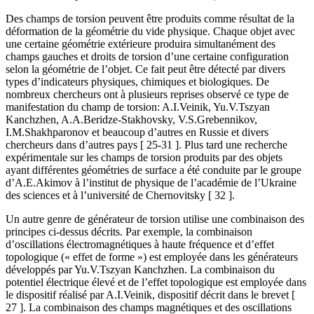
Des champs de torsion peuvent être produits comme résultat de la
déformation de la géométrie du vide physique. Chaque objet avec
une certaine géométrie extérieure produira simultanément des
champs gauches et droits de torsion d’une certaine configuration
selon la géométrie de l’objet. Ce fait peut être détecté par divers
types d’indicateurs physiques, chimiques et biologiques. De
nombreux chercheurs ont à plusieurs reprises observé ce type de
manifestation du champ de torsion: A.I.Veinik, Yu.V.Tszyan
Kanchzhen, A.A.Beridze-Stakhovsky, V.S.Grebennikov,
I.M.Shakhparonov et beaucoup d’autres en Russie et divers
chercheurs dans d’autres pays [ 25-31 ]. Plus tard une recherche
expérimentale sur les champs de torsion produits par des objets
ayant différentes géométries de surface a été conduite par le groupe
d’A.E.Akimov à l’institut de physique de l’académie de l’Ukraine
des sciences et à l’université de Chernovitsky [ 32 ].
Un autre genre de générateur de torsion utilise une combinaison des
principes ci-dessus décrits. Par exemple, la combinaison
d’oscillations électromagnétiques à haute fréquence et d’effet
topologique (« effet de forme ») est employée dans les générateurs
développés par Yu.V.Tszyan Kanchzhen. La combinaison du
potentiel électrique élevé et de l’effet topologique est employée dans
le dispositif réalisé par A.I.Veinik, dispositif décrit dans le brevet [
27 ]. La combinaison des champs magnétiques et des oscillations