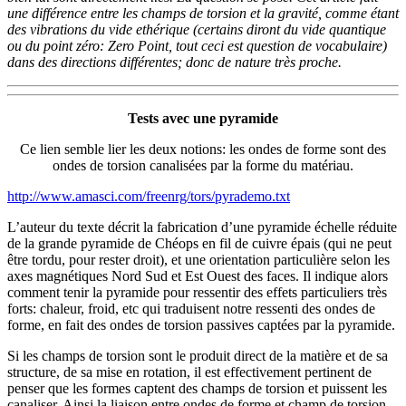
une différence entre les champs de torsion et la gravité, comme étant
des vibrations du vide ethérique (certains diront du vide quantique
ou du point zéro: Zero Point, tout ceci est question de vocabulaire)
dans des directions différentes; donc de nature très proche.
Tests avec une pyramide
Ce lien semble lier les deux notions: les ondes de forme sont des
ondes de torsion canalisées par la forme du matériau.
http://www.amasci.com/freenrg/tors/pyrademo.txt
L’auteur du texte décrit la fabrication d’une pyramide échelle réduite
de la grande pyramide de Chéops en fil de cuivre épais (qui ne peut
être tordu, pour rester droit), et une orientation particulière selon les
axes magnétiques Nord Sud et Est Ouest des faces. Il indique alors
comment tenir la pyramide pour ressentir des effets particuliers très
forts: chaleur, froid, etc qui traduisent notre ressenti des ondes de
forme, en fait des ondes de torsion passives captées par la pyramide.
Si les champs de torsion sont le produit direct de la matière et de sa
structure, de sa mise en rotation, il est effectivement pertinent de
penser que les formes captent des champs de torsion et puissent les
canaliser. Ainsi la liaison entre ondes de forme et champ de torsion