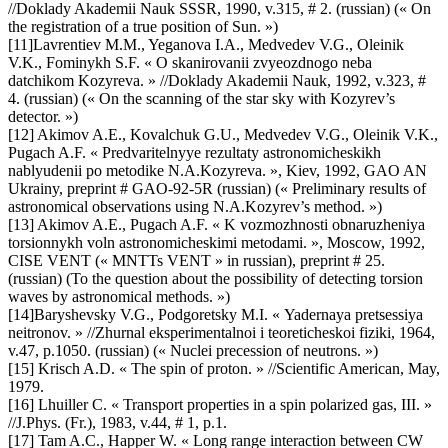
//Doklady Akademii Nauk SSSR, 1990, v.315, # 2. (russian) (« On
the registration of a true position of Sun. »)
[11]Lavrentiev M.M., Yeganova I.A., Medvedev V.G., Oleinik
V.K., Fominykh S.F. « O skanirovanii zvyeozdnogo neba
datchikom Kozyreva. » //Doklady Akademii Nauk, 1992, v.323, #
4. (russian) (« On the scanning of the star sky with Kozyrev’s
detector. »)
[12] Akimov A.E., Kovalchuk G.U., Medvedev V.G., Oleinik V.K.,
Pugach A.F. « Predvaritelnyye rezultaty astronomicheskikh
nablyudenii po metodike N.A.Kozyreva. », Kiev, 1992, GAO AN
Ukrainy, preprint # GAO-92-5R (russian) (« Preliminary results of
astronomical observations using N.A.Kozyrev’s method. »)
[13] Akimov A.E., Pugach A.F. « K vozmozhnosti obnaruzheniya
torsionnykh voln astronomicheskimi metodami. », Moscow, 1992,
CISE VENT (« MNTTs VENT » in russian), preprint # 25.
(russian) (To the question about the possibility of detecting torsion
waves by astronomical methods. »)
[14]Baryshevsky V.G., Podgoretsky M.I. « Yadernaya pretsessiya
neitronov. » //Zhurnal eksperimentalnoi i teoreticheskoi fiziki, 1964,
v.47, p.1050. (russian) (« Nuclei precession of neutrons. »)
[15] Krisch A.D. « The spin of proton. » //Scientific American, May,
1979.
[16] Lhuiller C. « Transport properties in a spin polarized gas, III. »
//J.Phys. (Fr.), 1983, v.44, # 1, p.1.
[17] Tam A.C., Happer W. « Long range interaction between CW