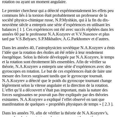
rotation ou ayant un moment angulaire.
Le premier chercheur qui a détecté expérimentalement les effets peu
communs liés à la torsion était probablement un professeur de la
société physico-chimique russe, N.P.Myshkin, qui à la fin du dix-
neuvième siècle a entrepris une série d’expériences en utilisant les
balances [ 1 ]. Ces expériences ont été avec succès répétées dans les
années 60 par le professeur N.A.Kozyrev et V.V.Nasonov et plus
tard par V.S.Belyaev, S.P.Mikhailov, A.G.Parkhomov et d’autres.
Dans les années 40, l’astrophysicien soviétique N.A.Kozyrev a émis
l’idée que la rotation des étoiles ait été reliée à leur rendement
énergétique. Selon la théorie développée par N.A.Kozyrev, le temps
et la rotation sont étroitement liés ensembles. Afin de vérifier sa
théorie, N.A.Kozyrev a entrepris une série d’expériences avec des
gyroscopes en rotation. Le but de ces expériences était de faire une
mesure des forces surgissant tandis que le gyroscope tournait.
N.A.Kozyrev a détecté que le poids du gyroscope tournant change
légèrement selon la vitesse angulaire et la direction de la rotation.
L’effet qu’il a découvert n’était pas important, mais la nature des
forces surgissantes ne pouvait pas être expliquée par des théories
existantes. N.A.Kozyrev a expliqué l’effet observé en tant que
manifestation de quelques « propriétés physiques de temps » [ 2.3 ].
Dans les années 70, afin de vérifier la théorie de N.A.Kozyrev’s,