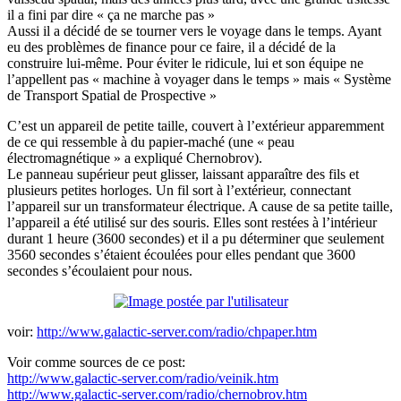
il a fini par dire « ça ne marche pas »
Aussi il a décidé de se tourner vers le voyage dans le temps. Ayant
eu des problèmes de finance pour ce faire, il a décidé de la
construire lui-même. Pour éviter le ridicule, lui et son équipe ne
l’appellent pas « machine à voyager dans le temps » mais « Système
de Transport Spatial de Prospective »
C’est un appareil de petite taille, couvert à l’extérieur apparemment
de ce qui ressemble à du papier-maché (une « peau
électromagnétique » a expliqué Chernobrov).
Le panneau supérieur peut glisser, laissant apparaître des fils et
plusieurs petites horloges. Un fil sort à l’extérieur, connectant
l’appareil sur un transformateur électrique. A cause de sa petite taille,
l’appareil a été utilisé sur des souris. Elles sont restées à l’intérieur
durant 1 heure (3600 secondes) et il a pu déterminer que seulement
3560 secondes s’étaient écoulées pour elles pendant que 3600
secondes s’écoulaient pour nous.
voir:
http://www.galactic-server.com/radio/chpaper.htm
Voir comme sources de ce post:
http://www.galactic-server.com/radio/veinik.htm
http://www.galactic-server.com/radio/chernobrov.htm