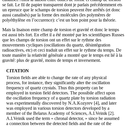
se fait. Le fil de papier transparent dont je parlais précédemment ets
un epreuce que le schamps de torsion peuvent être arrêtés (et donc
aussi canalisés) par la forme des molécules (les polymères de
polyéthylène en l’occurence): c’est un bon point pour la théorie.
Mais la lisaison entre champ de torsion et gravité et donc le temps
est aussi très fort. En effet il a été montré par les scientifiques Russes
que les champs de torsion ont un effet sur le rythme des
mouvements cycliques (oscillations du quartz, désintégration
radioactives, etc) et ceci traduit un effet sur le rythme du temps. De
toute manière la relativité générale a montré que le temps est lié à la
gravité: plus de gravité, moins de temps et inversement.
CITATION
Torsion fields are able to change the rate of any physical
process, for instance, they significantly alter the oscillation
frequency of quartz crystals. Thus this property can be
employed in torsion field detectors. The possibile affect upon
the oscillation frequency of a quartz plate by torsion radiation
was experimentally discovered by N.A.Kozyrev [4], and later
was employed in various torsion detectors developed by a
member of the Belarus Academy of Sciences, A.I.Veinik [2].
A.I.Veinik used the term « chronal detector, » since he assumed
a connection between the detected fields and the rate of the