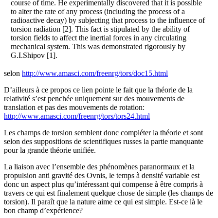
course of time. He experimentally discovered that it is possible
to alter the rate of any process (including the process of a
radioactive decay) by subjecting that process to the influence of
torsion radiation [2]. This fact is stipulated by the ability of
torsion fields to affect the inertial forces in any circulating
mechanical system. This was demonstrated rigorously by
G.I.Shipov [1].
selon
http://www.amasci.com/freenrg/tors/doc15.html
D’ailleurs à ce propos ce lien pointe le fait que la théorie de la
relativité s’est penchée uniquement sur des mouvements de
translation et pas des mouvements de rotation:
http://www.amasci.com/freenrg/tors/tors24.html
Les champs de torsion semblent donc compléter la théorie et sont
selon des suppositions de scientifiques russes la partie manquante
pour la grande théorie unifiée.
La liaison avec l’ensemble des phénomènes paranormaux et la
propulsion anti gravité des Ovnis, le temps à densité variable est
donc un aspect plus qu’intéressant qui compense à être compris à
travers ce qui est finalement quelque chose de simple (les champs de
torsion). Il paraît que la nature aime ce qui est simple. Est-ce là le
bon champ d’expérience?