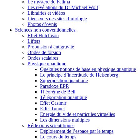
Le mystère de Fatima
Les révélations du Dr Michael Wolf
Librairies et vidéos
Liens vers des sites d’ufologie
Photos d’ovnis
Sciences non conventionnelles
Effet Hutchison
Lifters
Propulsion à antigravité
Ondes de torsion
Ondes scalaires
Physique quantique
Quelques notions de base en physique quantique
Le principe d’incertitude de Heisenberg
Superposition quantique
Paradoxe EPR
Théorème de Bell
Téléportation quantique
Effet Casimir
Effet Tunnel
Energie du vide et particules virtuelles
Les dimensions multiples
Réflexions scientifiques
Déploiement de l’espace par le temps
Le cours du temps