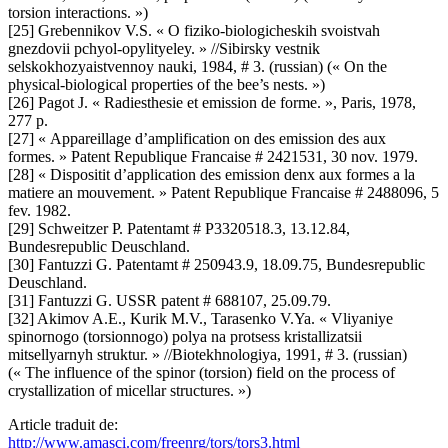
torsion interactions. »)
[25] Grebennikov V.S. « O fiziko-biologicheskih svoistvah
gnezdovii pchyol-opylityeley. » //Sibirsky vestnik
selskokhozyaistvennoy nauki, 1984, # 3. (russian) (« On the
physical-biological properties of the bee’s nests. »)
[26] Pagot J. « Radiesthesie et emission de forme. », Paris, 1978,
277 p.
[27] « Appareillage d’amplification on des emission des aux
formes. » Patent Republique Francaise # 2421531, 30 nov. 1979.
[28] « Dispositit d’application des emission denx aux formes a la
matiere an mouvement. » Patent Republique Francaise # 2488096, 5
fev. 1982.
[29] Schweitzer P. Patentamt # P3320518.3, 13.12.84,
Bundesrepublic Deuschland.
[30] Fantuzzi G. Patentamt # 250943.9, 18.09.75, Bundesrepublic
Deuschland.
[31] Fantuzzi G. USSR patent # 688107, 25.09.79.
[32] Akimov A.E., Kurik M.V., Tarasenko V.Ya. « Vliyaniye
spinornogo (torsionnogo) polya na protsess kristallizatsii
mitsellyarnyh struktur. » //Biotekhnologiya, 1991, # 3. (russian)
(« The influence of the spinor (torsion) field on the process of
crystallization of micellar structures. »)
Article traduit de:
http://www.amasci.com/freenrg/tors/tors3.html