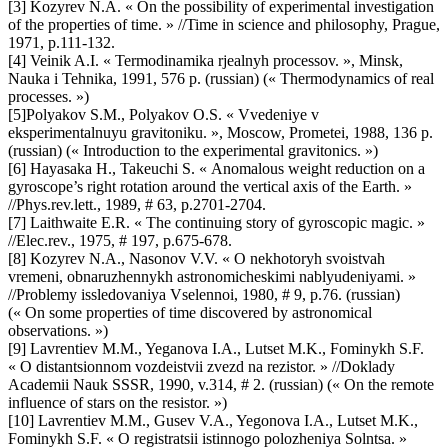
[3] Kozyrev N.A. « On the possibility of experimental investigation
of the properties of time. » //Time in science and philosophy, Prague,
1971, p.111-132.
[4] Veinik A.I. « Termodinamika rjealnyh processov. », Minsk,
Nauka i Tehnika, 1991, 576 p. (russian) (« Thermodynamics of real
processes. »)
[5]Polyakov S.M., Polyakov O.S. « Vvedeniye v
eksperimentalnuyu gravitoniku. », Moscow, Prometei, 1988, 136 p.
(russian) (« Introduction to the experimental gravitonics. »)
[6] Hayasaka H., Takeuchi S. « Anomalous weight reduction on a
gyroscope’s right rotation around the vertical axis of the Earth. »
//Phys.rev.lett., 1989, # 63, p.2701-2704.
[7] Laithwaite E.R. « The continuing story of gyroscopic magic. »
//Elec.rev., 1975, # 197, p.675-678.
[8] Kozyrev N.A., Nasonov V.V. « O nekhotoryh svoistvah
vremeni, obnaruzhennykh astronomicheskimi nablyudeniyami. »
//Problemy issledovaniya Vselennoi, 1980, # 9, p.76. (russian)
(« On some properties of time discovered by astronomical
observations. »)
[9] Lavrentiev M.M., Yeganova I.A., Lutset M.K., Fominykh S.F.
« O distantsionnom vozdeistvii zvezd na rezistor. » //Doklady
Academii Nauk SSSR, 1990, v.314, # 2. (russian) (« On the remote
influence of stars on the resistor. »)
[10] Lavrentiev M.M., Gusev V.A., Yegonova I.A., Lutset M.K.,
Fominykh S.F. « O registratsii istinnogo polozheniya Solntsa. »