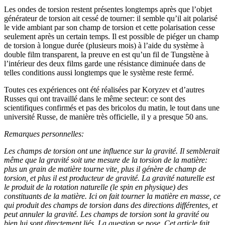
Les ondes de torsion restent présentes longtemps après que l’objet
générateur de torsion ait cessé de tourner: il semble qu’il ait polarisé
le vide ambiant par son champ de torsion et cette polarisation cesse
seulement après un certain temps. Il est possible de piéger un champ
de torsion à longue durée (plusieurs mois) à l’aide du système à
double film transparent, la preuve en est qu’un fil de Tungstène à
l’intérieur des deux films garde une résistance diminuée dans de
telles conditions aussi longtemps que le système reste fermé.
Toutes ces expériences ont été réalisées par Koryzev et d’autres
Russes qui ont travaillé dans le même secteur: ce sont des
scientifiques confirmés et pas des bricolos du matin, le tout dans une
université Russe, de manière très officielle, il y a presque 50 ans.
Remarques personnelles:
Les champs de torsion ont une influence sur la gravité. Il semblerait
même que la gravité soit une mesure de la torsion de la matière:
plus un grain de matière tourne vite, plus il génère de champ de
torsion, et plus il est producteur de gravité. La gravité naturelle est
le produit de la rotation naturelle (le spin en physique) des
constituants de la matière. Ici on fait tourner la matière en masse, ce
qui produit des champs de torsion dans des directions différentes, et
peut annuler la gravité. Les champs de torsion sont la gravité ou
bien lui sont directement liés. La question se pose. Cet article fait