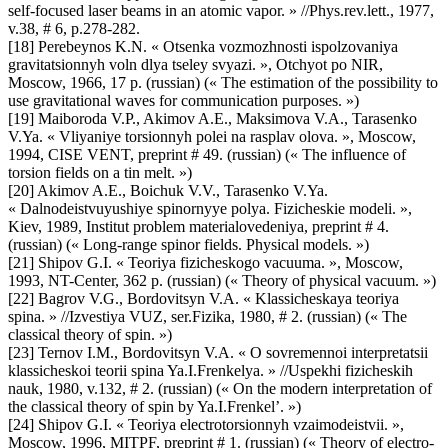
self-focused laser beams in an atomic vapor. » //Phys.rev.lett., 1977,
v.38, # 6, p.278-282.
[18] Perebeynos K.N. « Otsenka vozmozhnosti ispolzovaniya
gravitatsionnyh voln dlya tseley svyazi. », Otchyot po NIR,
Moscow, 1966, 17 p. (russian) (« The estimation of the possibility to
use gravitational waves for communication purposes. »)
[19] Maiboroda V.P., Akimov A.E., Maksimova V.A., Tarasenko
V.Ya. « Vliyaniye torsionnyh polei na rasplav olova. », Moscow,
1994, CISE VENT, preprint # 49. (russian) (« The influence of
torsion fields on a tin melt. »)
[20] Akimov A.E., Boichuk V.V., Tarasenko V.Ya.
« Dalnodeistvuyushiye spinornyye polya. Fizicheskie modeli. »,
Kiev, 1989, Institut problem materialovedeniya, preprint # 4.
(russian) (« Long-range spinor fields. Physical models. »)
[21] Shipov G.I. « Teoriya fizicheskogo vacuuma. », Moscow,
1993, NT-Center, 362 p. (russian) (« Theory of physical vacuum. »)
[22] Bagrov V.G., Bordovitsyn V.A. « Klassicheskaya teoriya
spina. » //Izvestiya VUZ, ser.Fizika, 1980, # 2. (russian) (« The
classical theory of spin. »)
[23] Ternov I.M., Bordovitsyn V.A. « O sovremennoi interpretatsii
klassicheskoi teorii spina Ya.I.Frenkelya. » //Uspekhi fizicheskih
nauk, 1980, v.132, # 2. (russian) (« On the modern interpretation of
the classical theory of spin by Ya.I.Frenkel’. »)
[24] Shipov G.I. « Teoriya electrotorsionnyh vzaimodeistvii. »,
Moscow, 1996, MITPF, preprint # 1. (russian) (« Theory of electro-