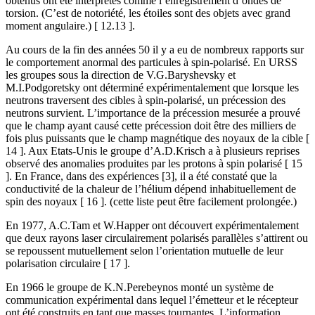
obtenus ont été interprétés comme l’enregistrement d’ondes de
torsion. (C’est de notoriété, les étoiles sont des objets avec grand
moment angulaire.) [ 12.13 ].
Au cours de la fin des années 50 il y a eu de nombreux rapports sur
le comportement anormal des particules à spin-polarisé. En URSS
les groupes sous la direction de V.G.Baryshevsky et
M.I.Podgoretsky ont déterminé expérimentalement que lorsque les
neutrons traversent des cibles à spin-polarisé, un précession des
neutrons survient. L’importance de la précession mesurée a prouvé
que le champ ayant causé cette précession doit être des milliers de
fois plus puissants que le champ magnétique des noyaux de la cible [
14 ]. Aux Etats-Unis le groupe d’A.D.Krisch a à plusieurs reprises
observé des anomalies produites par les protons à spin polarisé [ 15
]. En France, dans des expériences [3], il a été constaté que la
conductivité de la chaleur de l’hélium dépend inhabituellement de
spin des noyaux [ 16 ]. (cette liste peut être facilement prolongée.)
En 1977, A.C.Tam et W.Happer ont découvert expérimentalement
que deux rayons laser circulairement polarisés parallèles s’attirent ou
se repoussent mutuellement selon l’orientation mutuelle de leur
polarisation circulaire [ 17 ].
En 1966 le groupe de K.N.Perebeynos monté un système de
communication expérimental dans lequel l’émetteur et le récepteur
ont été construits en tant que masses tournantes. L’information