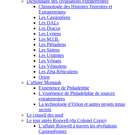
Dictionnaire des civilisations extraterrestres
Chronologie des Histoires Terrestres et
Extraterrestres
Les Cassiopéens
Les DALs
Les Dracos
Les Lyriens
Les M.I.B.
Les Pléïadiens
Les Siriens
Les Ummites
Les Végans
Les Vénusiens
Les Zéta-Réticuliens
Orion
L’affaire Montauk
Experience de Philadephie
L’expérience de Philadelphie de sources
extraterrestres
La technologie d’Orion et autres projets tenus
secrets
Le conseil des neuf
Le jour après Roswell (du Colonel Corso)
L’affaire Roswell à travers les révélations
Cassiopéennes