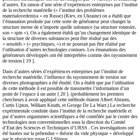
d’autres. En raison d’une série d’expériences entreprises par l’institut
de la recherche matérielle (« l’institut des problèmes
materialovedeniya » en Russe) (Kiev, en Ukraine) on a établi que
l’émanation produite par cette sorte de générateur peut changer la
structure inerne de n’importe quelle substance (sa structure rotatoire,
son « spin »). On a également établi qu’un changement identique de
la structure de diverses substances peut être réalisé par des
« sensitifs » (« psychiques, ») et ne pourrait pas être réalisé par
l’utilisation d’autres technologies connues. Les émanations des
générateurs développés ont été interprétées comme des rayonnement
de torsion [ 19 ].
Dans d’autres séries d’expériences entreprises par l’institut de
recherche matérielle, l’influence du rayonnement de torsion sur
diverses photographies a été étudié. On a établi que par l’utilisation
de cette méthode il est possible de transmettre l’information d’un
point de l’espace à un autre [ 20 ]. (probablement les premiers
chercheurs à avoir appliqué cette méthode étaient Albert Abrams,
Curtis Upton, William Knuth, et George De La Warr.) La recherche
expérimentale conduite dans l’institut de la recherche matérielle et
par d’autres organismes scientifiques a été contrôlée par le centre des
technologies non conventionnelles sous la direction du Comité
d’Etat des Sciences et Techniques d’URSS . Ces investigations ont
été basées sur la prétendue « théorie du vide physique » développé
par le physicien russe G.I.Shipov.