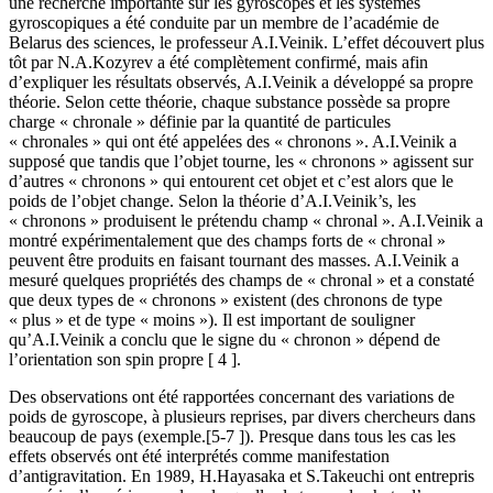
une recherche importante sur les gyroscopes et les systèmes
gyroscopiques a été conduite par un membre de l’académie de
Belarus des sciences, le professeur A.I.Veinik. L’effet découvert plus
tôt par N.A.Kozyrev a été complètement confirmé, mais afin
d’expliquer les résultats observés, A.I.Veinik a développé sa propre
théorie. Selon cette théorie, chaque substance possède sa propre
charge « chronale » définie par la quantité de particules
« chronales » qui ont été appelées des « chronons ». A.I.Veinik a
supposé que tandis que l’objet tourne, les « chronons » agissent sur
d’autres « chronons » qui entourent cet objet et c’est alors que le
poids de l’objet change. Selon la théorie d’A.I.Veinik’s, les
« chronons » produisent le prétendu champ « chronal ». A.I.Veinik a
montré expérimentalement que des champs forts de « chronal »
peuvent être produits en faisant tournant des masses. A.I.Veinik a
mesuré quelques propriétés des champs de « chronal » et a constaté
que deux types de « chronons » existent (des chronons de type
« plus » et de type « moins »). Il est important de souligner
qu’A.I.Veinik a conclu que le signe du « chronon » dépend de
l’orientation son spin propre [ 4 ].
Des observations ont été rapportées concernant des variations de
poids de gyroscope, à plusieurs reprises, par divers chercheurs dans
beaucoup de pays (exemple.[5-7 ]). Presque dans tous les cas les
effets observés ont été interprétés comme manifestation
d’antigravitation. En 1989, H.Hayasaka et S.Takeuchi ont entrepris