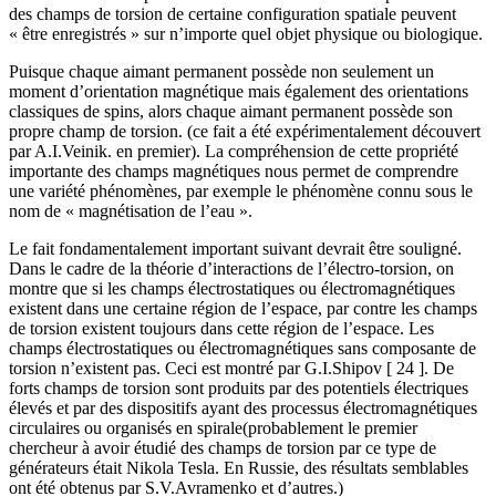
des champs de torsion de certaine configuration spatiale peuvent
« être enregistrés » sur n’importe quel objet physique ou biologique.
Puisque chaque aimant permanent possède non seulement un
moment d’orientation magnétique mais également des orientations
classiques de spins, alors chaque aimant permanent possède son
propre champ de torsion. (ce fait a été expérimentalement découvert
par A.I.Veinik. en premier). La compréhension de cette propriété
importante des champs magnétiques nous permet de comprendre
une variété phénomènes, par exemple le phénomène connu sous le
nom de « magnétisation de l’eau ».
Le fait fondamentalement important suivant devrait être souligné.
Dans le cadre de la théorie d’interactions de l’électro-torsion, on
montre que si les champs électrostatiques ou électromagnétiques
existent dans une certaine région de l’espace, par contre les champs
de torsion existent toujours dans cette région de l’espace. Les
champs électrostatiques ou électromagnétiques sans composante de
torsion n’existent pas. Ceci est montré par G.I.Shipov [ 24 ]. De
forts champs de torsion sont produits par des potentiels électriques
élevés et par des dispositifs ayant des processus électromagnétiques
circulaires ou organisés en spirale(probablement le premier
chercheur à avoir étudié des champs de torsion par ce type de
générateurs était Nikola Tesla. En Russie, des résultats semblables
ont été obtenus par S.V.Avramenko et d’autres.)