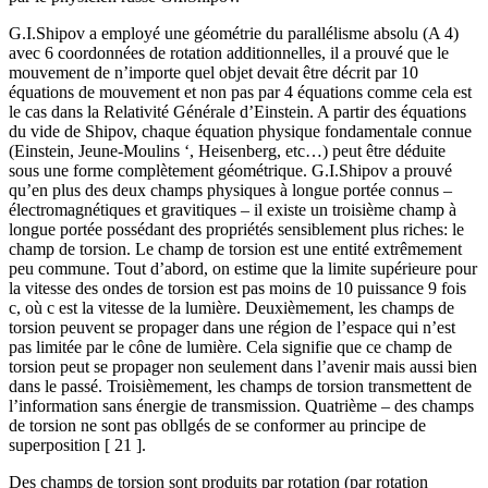
G.I.Shipov a employé une géométrie du parallélisme absolu (A 4)
avec 6 coordonnées de rotation additionnelles, il a prouvé que le
mouvement de n’importe quel objet devait être décrit par 10
équations de mouvement et non pas par 4 équations comme cela est
le cas dans la Relativité Générale d’Einstein. A partir des équations
du vide de Shipov, chaque équation physique fondamentale connue
(Einstein, Jeune-Moulins ‘, Heisenberg, etc…) peut être déduite
sous une forme complètement géométrique. G.I.Shipov a prouvé
qu’en plus des deux champs physiques à longue portée connus –
électromagnétiques et gravitiques – il existe un troisième champ à
longue portée possédant des propriétés sensiblement plus riches: le
champ de torsion. Le champ de torsion est une entité extrêmement
peu commune. Tout d’abord, on estime que la limite supérieure pour
la vitesse des ondes de torsion est pas moins de 10 puissance 9 fois
c, où c est la vitesse de la lumière. Deuxièmement, les champs de
torsion peuvent se propager dans une région de l’espace qui n’est
pas limitée par le cône de lumière. Cela signifie que ce champ de
torsion peut se propager non seulement dans l’avenir mais aussi bien
dans le passé. Troisièmement, les champs de torsion transmettent de
l’information sans énergie de transmission. Quatrième – des champs
de torsion ne sont pas obllgés de se conformer au principe de
superposition [ 21 ].
Des champs de torsion sont produits par rotation (par rotation