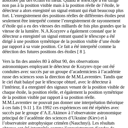
absorbée par des écrans en métal. Quand le télescope a été dirigé
non pas à la position visible mais à la position réelle de l’étoile, le
détecteur a alors enregistré un signal entrant qui était beaucoup plus
fort. L’enregistrement des positions réelles de différentes étoiles peut
seulement être interprété comme l’enregistrement de rayonnement
d’étoile qui a eu des vitesses des milliards de fois plus grandes que la
vitesse de la lumière. N.A.Kozyrev a également constaté que le
détecteur a enregistré un signal entrant quand le télescope a été
dirigé à une position symétrique de la position visible d’une étoile
par rapport à sa vraie position. Ce fait a été interprété comme la
détection des futures positions des étoiles [ 8 ].
Vers la fin des années 80 à début 90, des observations
astronomiques employant le détecteur de Kozyrev-type ont été
conduites avec succès par un groupe d’academiciens à l’académie
russe des sciences sous la direction de M.M.Lavrentiev. Tandis que
le ciel était balayé par le télescope obturé, avec le détecteur à
l’intérieur, il a enregistré des signaux venant de la position visible de
chaque étoile, la position réelle, et également la position symétrique
de la position visible par rapport à sa position réelle.
M.M.Lavrentiev ne pouvait pas donner une interprétation théorique
à ces faits [ 9-11 ]. En 1992 ces expériences ont été répétées avec
succès par le groupe d’A.E.Akimov à l’observatoire astronomique
principal de l’académie des sciences d’Ukraine (Kiev) et à
l’observatoire astrophysique criméen (Nauchnyi). Les résultats