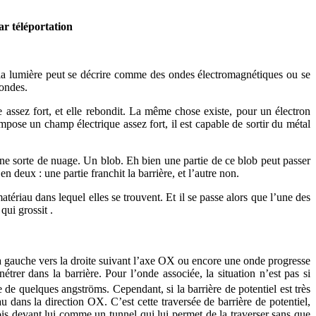
ar téléportation
, la lumière peut se décrire comme des ondes électromagnétiques ou se
 ondes.
e assez fort, et elle rebondit. La même chose existe, pour un électron
i impose un champ électrique assez fort, il est capable de sortir du métal
t une sorte de nuage. Un blob. Eh bien une partie de ce blob peut passer
n deux : une partie franchit la barrière, et l’autre non.
atériau dans lequel elles se trouvent. Et il se passe alors que l’une des
qui grossit .
a gauche vers la droite suivant l’axe OX ou encore une onde progresse
trer dans la barrière. Pour l’onde associée, la situation n’est pas si
e de quelques angströms. Cependant, si la barrière de potentiel est très
u dans la direction OX. C’est cette traversée de barrière de potentiel,
rfois devant lui comme un tunnel qui lui permet de la traverser sans que