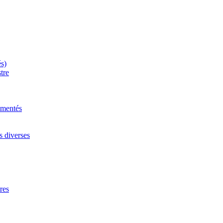
és)
tre
mmentés
s diverses
res