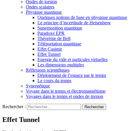
Ondes de torsion
Ondes scalaires
Physique quantique
Quelques notions de base en physique quantique
Le principe d’incertitude de Heisenberg
Superposition quantique
Paradoxe EPR
Théorème de Bell
Téléportation quantique
Effet Casimir
Effet Tunnel
Energie du vide et particules virtuelles
Les dimensions multiples
Réflexions scientifiques
Déploiement de l’espace par le temps
Le cours du temps
Synergétique
Voyage dans le temps et électromagnétisme
Voyages dans le temps et ondes de torsion
Rechercher :
Effet Tunnel