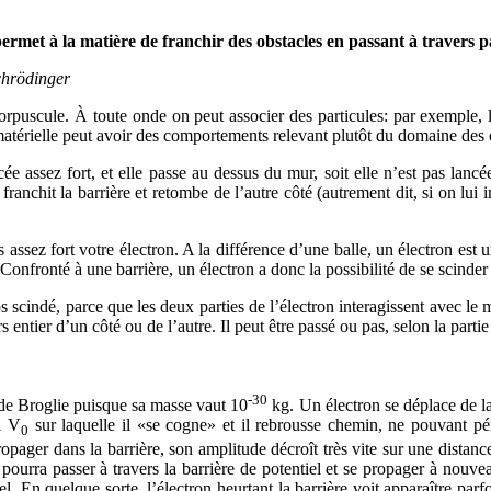
permet à la matière de franchir des obstacles en passant à travers p
chrödinger
-corpuscule. À toute onde on peut associer des particules: par exemple
atérielle peut avoir des comportements relevant plutôt du domaine des
ée assez fort, et elle passe au dessus du mur, soit elle n’est pas lancé
l franchit la barrière et retombe de l’autre côté (autrement dit, si on lu
s assez fort votre électron. A la différence d’une balle, un électron es
 Confronté à une barrière, un électron a donc la possibilité de se scinder e
 scindé, parce que les deux parties de l’électron interagissent avec le m
s entier d’un côté ou de l’autre. Il peut être passé ou pas, selon la partie 
-30
 de Broglie puisque sa masse vaut 10
kg. Un électron se déplace de l
l V
sur laquelle il «se cogne» et il rebrousse chemin, ne pouvant péné
0
opager dans la barrière, son amplitude décroît très vite sur une distanc
ourra passer à travers la barrière de potentiel et se propager à nouvea
nnel. En quelque sorte, l’électron heurtant la barrière voit apparaître pa