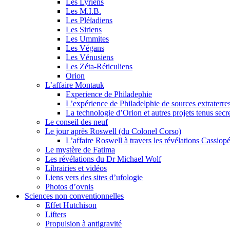
Les Lyriens
Les M.I.B.
Les Pléïadiens
Les Siriens
Les Ummites
Les Végans
Les Vénusiens
Les Zéta-Réticuliens
Orion
L’affaire Montauk
Experience de Philadephie
L’expérience de Philadelphie de sources extraterres
La technologie d’Orion et autres projets tenus secr
Le conseil des neuf
Le jour après Roswell (du Colonel Corso)
L’affaire Roswell à travers les révélations Cassiop
Le mystère de Fatima
Les révélations du Dr Michael Wolf
Librairies et vidéos
Liens vers des sites d’ufologie
Photos d’ovnis
Sciences non conventionnelles
Effet Hutchison
Lifters
Propulsion à antigravité