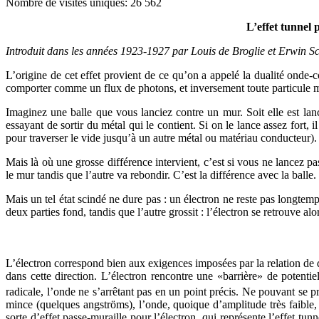
Nombre de visites uniques:
26 562
L’effet tunnel 
Introduit dans les années 1923-1927 par Louis de Broglie et Erwin S
L’origine de cet effet provient de ce qu’on a appelé la dualité onde
comporter comme un flux de photons, et inversement toute particule m
Imaginez une balle que vous lanciez contre un mur. Soit elle est lanc
essayant de sortir du métal qui le contient. Si on le lance assez fort, i
pour traverser le vide jusqu’à un autre métal ou matériau conducteur).
Mais là où une grosse différence intervient, c’est si vous ne lancez pa
le mur tandis que l’autre va rebondir. C’est la différence avec la balle.
Mais un tel état scindé ne dure pas : un électron ne reste pas longtemps
deux parties fond, tandis que l’autre grossit : l’électron se retrouve alor
L’électron correspond bien aux exigences imposées par la relation de
dans cette direction. L’électron rencontre une «barrière» de potentie
radicale, l’onde ne s’arrêtant pas en un point précis. Ne pouvant se pr
mince (quelques angströms), l’onde, quoique d’amplitude très faible, p
sorte d’effet passe-muraille pour l’électron, qui représente l’effet tu