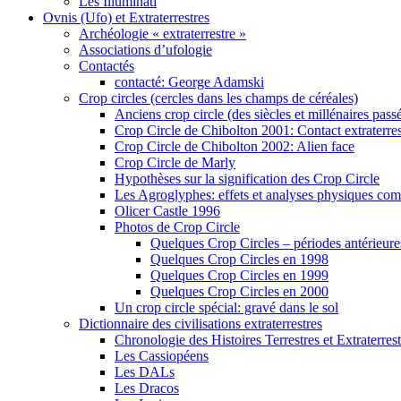
Les Illuminati
Ovnis (Ufo) et Extraterrestres
Archéologie « extraterrestre »
Associations d’ufologie
Contactés
contacté: George Adamski
Crop circles (cercles dans les champs de céréales)
Anciens crop circle (des siècles et millénaires pass
Crop Circle de Chibolton 2001: Contact extraterres
Crop Circle de Chibolton 2002: Alien face
Crop Circle de Marly
Hypothèses sur la signification des Crop Circle
Les Agroglyphes: effets et analyses physiques co
Olicer Castle 1996
Photos de Crop Circle
Quelques Crop Circles – périodes antérieure
Quelques Crop Circles en 1998
Quelques Crop Circles en 1999
Quelques Crop Circles en 2000
Un crop circle spécial: gravé dans le sol
Dictionnaire des civilisations extraterrestres
Chronologie des Histoires Terrestres et Extraterrest
Les Cassiopéens
Les DALs
Les Dracos