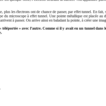
te, plus les électrons ont de chance de passer, par effet tunnel. En fait, 
ipe du microscope à effet tunnel. Une pointe métallique est placée au des
 arrivent à passer. On arrive ainsi en baladant la pointe, à créer une ima
 « téléportée » avec l’autre. Comme si il y avait eu un tunnel dans le
e.
7