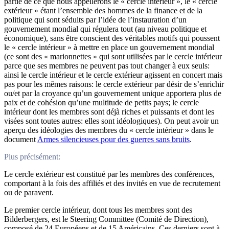
partie de ce que nous appellerons le « cercle intérieur », le « cercle
extérieur » étant l’ensemble des hommes de la finance et de la
politique qui sont séduits par l’idée de l’instauration d’un
gouvernement mondial qui régulera tout (au niveau politique et
économique), sans être conscient des véritables motifs qui poussent
le « cercle intérieur » à mettre en place un gouvernement mondial
(ce sont des « marionnettes » qui sont utilisées par le cercle intérieur
parce que ses membres ne peuvent pas tout changer à eux seuls:
ainsi le cercle intérieur et le cercle extérieur agissent en concert mais
pas pour les mêmes raisons: le cercle extérieur par désir de s’enrichir
ou/et par la croyance qu’un gouvernement unique apportera plus de
paix et de cohésion qu’une multitude de petits pays; le cercle
intérieur dont les membres sont déjà riches et puissants et dont les
visées sont toutes autres: elles sont idéologiques). On peut avoir un
aperçu des idéologies des membres du « cercle intérieur » dans le
document
Armes silencieuses pour des guerres sans bruits
.
Plus précisément:
Le cercle extérieur est constitué par les membres des conférences,
comportant à la fois des affiliés et des invités en vue de recrutement
ou de paravent.
Le premier cercle intérieur, dont tous les membres sont des
Bilderbergers, est le Steering Committee (Comité de Direction),
composé de 24 Européens et de 15 Américains. Ces derniers sont à