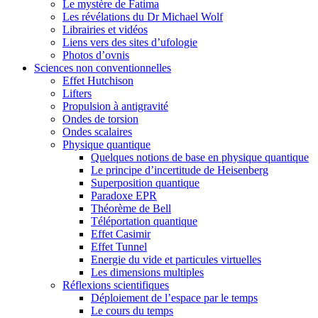
Le mystère de Fatima
Les révélations du Dr Michael Wolf
Librairies et vidéos
Liens vers des sites d’ufologie
Photos d’ovnis
Sciences non conventionnelles
Effet Hutchison
Lifters
Propulsion à antigravité
Ondes de torsion
Ondes scalaires
Physique quantique
Quelques notions de base en physique quantique
Le principe d’incertitude de Heisenberg
Superposition quantique
Paradoxe EPR
Théorème de Bell
Téléportation quantique
Effet Casimir
Effet Tunnel
Energie du vide et particules virtuelles
Les dimensions multiples
Réflexions scientifiques
Déploiement de l’espace par le temps
Le cours du temps