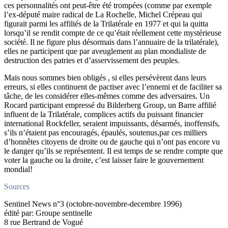
ces personnalités ont peut-être été trompées (comme par exemple
l’ex-député maire radical de La Rochelle, Michel Crépeau qui
figurait parmi les affiliés de la Trilatérale en 1977 et qui la quitta
lorsqu’il se rendit compte de ce qu’était réellement cette mystérieuse
société. Il ne figure plus désormais dans l’annuaire de la trilatérale),
elles ne participent que par aveuglement au plan mondialiste de
destruction des patries et d’asservissement des peuples.
Mais nous sommes bien obligés , si elles persévèrent dans leurs
erreurs, si elles continuent de pactiser avec l’ennemi et de faciliter sa
tâche, de les considérer elles-mêmes comme des adversaires. Un
Rocard participant empressé du Bilderberg Group, un Barre affilié
influent de la Trilatérale, complices actifs du puissant financier
international Rockfeller, seraient impuissants, désarmés, inoffensifs,
s’ils n’étaient pas encouragés, épaulés, soutenus,par ces milliers
d’honnêtes citoyens de droite ou de gauche qui n’ont pas encore vu
le danger qu’ils se représentent. Il est temps de se rendre compte que
voter la gauche ou la droite, c’est laisser faire le gouvernement
mondial!
Sources
Sentinel News n°3 (octobre-novembre-decembre 1996)
édité par: Groupe sentinelle
8 rue Bertrand de Vogué