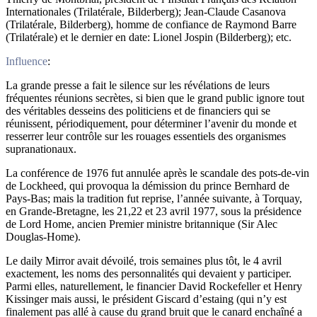
Internationales (Trilatérale, Bilderberg); Jean-Claude Casanova
(Trilatérale, Bilderberg), homme de confiance de Raymond Barre
(Trilatérale) et le dernier en date: Lionel Jospin (Bilderberg); etc.
Influence
:
La grande presse a fait le silence sur les révélations de leurs
fréquentes réunions secrètes, si bien que le grand public ignore tout
des véritables desseins des politiciens et de financiers qui se
réunissent, périodiquement, pour déterminer l’avenir du monde et
resserrer leur contrôle sur les rouages essentiels des organismes
supranationaux.
La conférence de 1976 fut annulée après le scandale des pots-de-vin
de Lockheed, qui provoqua la démission du prince Bernhard de
Pays-Bas; mais la tradition fut reprise, l’année suivante, à Torquay,
en Grande-Bretagne, les 21,22 et 23 avril 1977, sous la présidence
de Lord Home, ancien Premier ministre britannique (Sir Alec
Douglas-Home).
Le daily Mirror avait dévoilé, trois semaines plus tôt, le 4 avril
exactement, les noms des personnalités qui devaient y participer.
Parmi elles, naturellement, le financier David Rockefeller et Henry
Kissinger mais aussi, le président Giscard d’estaing (qui n’y est
finalement pas allé à cause du grand bruit que le canard enchaîné a