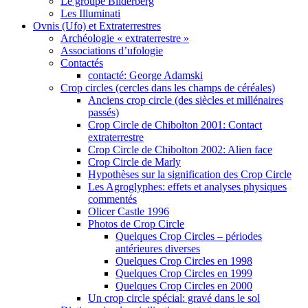
Le groupe Bilderberg
Les Illuminati
Ovnis (Ufo) et Extraterrestres
Archéologie « extraterrestre »
Associations d’ufologie
Contactés
contacté: George Adamski
Crop circles (cercles dans les champs de céréales)
Anciens crop circle (des siècles et millénaires
passés)
Crop Circle de Chibolton 2001: Contact
extraterrestre
Crop Circle de Chibolton 2002: Alien face
Crop Circle de Marly
Hypothèses sur la signification des Crop Circle
Les Agroglyphes: effets et analyses physiques
commentés
Olicer Castle 1996
Photos de Crop Circle
Quelques Crop Circles – périodes
antérieures diverses
Quelques Crop Circles en 1998
Quelques Crop Circles en 1999
Quelques Crop Circles en 2000
Un crop circle spécial: gravé dans le sol