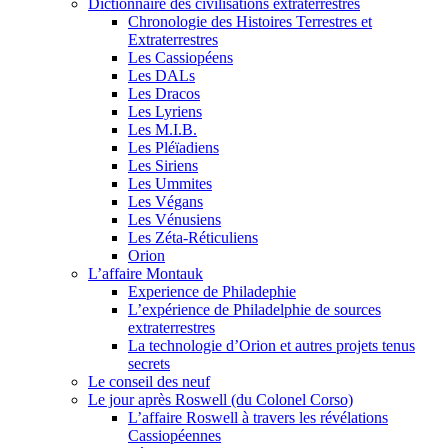
Dictionnaire des civilisations extraterrestres
Chronologie des Histoires Terrestres et
Extraterrestres
Les Cassiopéens
Les DALs
Les Dracos
Les Lyriens
Les M.I.B.
Les Pléïadiens
Les Siriens
Les Ummites
Les Végans
Les Vénusiens
Les Zéta-Réticuliens
Orion
L’affaire Montauk
Experience de Philadephie
L’expérience de Philadelphie de sources
extraterrestres
La technologie d’Orion et autres projets tenus
secrets
Le conseil des neuf
Le jour après Roswell (du Colonel Corso)
L’affaire Roswell à travers les révélations
Cassiopéennes