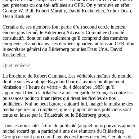
peu près tous-ou ont été- affiliées au CFR. On y retrouve en effet:
George W. Ball, Robert Murphy, David Rockefeller, Arthur Dean,
Dean Rusk,etc.
Certains de ses membres font partie d’un second cercle intérieur
encore plus fermé, le Bilderberg Advisory Committee (Comité
consultatif), dont on sait seulement qu’il comprend des membres
européens et américains, ces derniers appartenant tous au CFR, dont
le secrétaire général du Bilderberg pour les Etats-Unis, David
Rockefeller.
Quel remède?
La brochure de Robert Camman, Les véritables maîtres du monde,
dont le succès a obligé Raymond barre à avouer publiquement
(émission « l’heure de vérité » du 4 décembre 1985) qu’il
appartenait bien à la trilatérale a mis en garde le Français contre les
puissances politico-financières qui tirent les ficelles de nos
politiciens. Nul ne peut ignorer aujourd’hui, malgré le mutisme des
media apeurés ou complices, que la plupart de nos politiciens sont
tenus en laisse par la Trilatérale ou le Bilderberg group.
Tous les noms cités à titre de publicité (auquel nous pouvons ajouter
michel rocard qui a participé à une des réunions du Bilderberg
Group) ne sont pas ceux d’agents des forces occultes. Certaines de