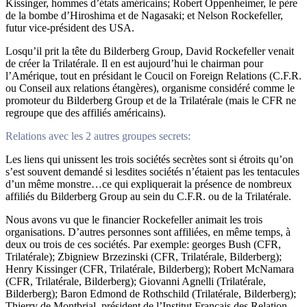
Kissinger, hommes d’états américains; Robert Oppenheimer, le père
de la bombe d’Hiroshima et de Nagasaki; et Nelson Rockefeller,
futur vice-président des USA.
Losqu’il prit la tête du Bilderberg Group, David Rockefeller venait
de créer la Trilatérale. Il en est aujourd’hui le chairman pour
l’Amérique, tout en présidant le Coucil on Foreign Relations (C.F.R.
ou Conseil aux relations étangères), organisme considéré comme le
promoteur du Bilderberg Group et de la Trilatérale (mais le CFR ne
regroupe que des affiliés américains).
Relations avec les 2 autres groupes secrets:
Les liens qui unissent les trois sociétés secrètes sont si étroits qu’on
s’est souvent demandé si lesdites sociétés n’étaient pas les tentacules
d’un même monstre…ce qui expliquerait la présence de nombreux
affiliés du Bilderberg Group au sein du C.F.R. ou de la Trilatérale.
Nous avons vu que le financier Rockefeller animait les trois
organisations. D’autres personnes sont affiliées, en même temps, à
deux ou trois de ces sociétés. Par exemple: georges Bush (CFR,
Trilatérale); Zbigniew Brzezinski (CFR, Trilatérale, Bilderberg);
Henry Kissinger (CFR, Trilatérale, Bilderberg); Robert McNamara
(CFR, Trilatérale, Bilderberg); Giovanni Agnelli (Trilatérale,
Bilderberg); Baron Edmond de Rothschild (Trilatérale, Bilderberg);
Thierry de Montbrial, président de l’Institut Français des Relation