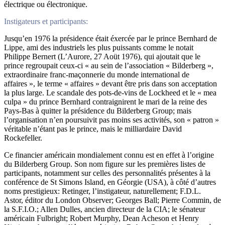
électrique ou électronique.
Instigateurs et participants:
Jusqu’en 1976 la présidence était éxercée par le prince Bernhard de
Lippe, ami des industriels les plus puissants comme le notait
Philippe Bernert (L’Aurore, 27 Aoüt 1976), qui ajoutait que le
prince regroupait ceux-ci « au sein de l’association « Bilderberg »,
extraordinaire franc-maçonnerie du monde international de
affaires », le terme « affaires » devant être pris dans son acceptation
la plus large. Le scandale des pots-de-vins de Lockheed et le « mea
culpa » du prince Bernhard contraignirent le mari de la reine des
Pays-Bas à quitter la présidence du Bilderberg Group; mais
l’organisation n’en poursuivit pas moins ses activités, son « patron »
véritable n’étant pas le prince, mais le milliardaire David
Rockefeller.
Ce financier américain mondialement connu est en effet à l’origine
du Bilderberg Group. Son nom figure sur les premières listes de
participants, notamment sur celles des personnalités présentes à la
conférence de St Simons Island, en Géorgie (USA), à côté d’autres
noms prestigieux: Retinger, l’instigateur, naturellement; F.D.L.
Astor, éditor du London Observer; Georges Ball; Pierre Commin, de
la S.F.I.O.; Allen Dulles, ancien directeur de la CIA; le sénateur
américain Fulbright; Robert Murphy, Dean Acheson et Henry