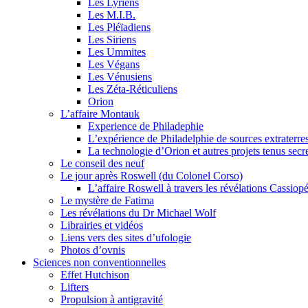
Les Lyriens
Les M.I.B.
Les Pléïadiens
Les Siriens
Les Ummites
Les Végans
Les Vénusiens
Les Zéta-Réticuliens
Orion
L’affaire Montauk
Experience de Philadephie
L’expérience de Philadelphie de sources extraterres
La technologie d’Orion et autres projets tenus secr
Le conseil des neuf
Le jour après Roswell (du Colonel Corso)
L’affaire Roswell à travers les révélations Cassiop
Le mystère de Fatima
Les révélations du Dr Michael Wolf
Librairies et vidéos
Liens vers des sites d’ufologie
Photos d’ovnis
Sciences non conventionnelles
Effet Hutchison
Lifters
Propulsion à antigravité