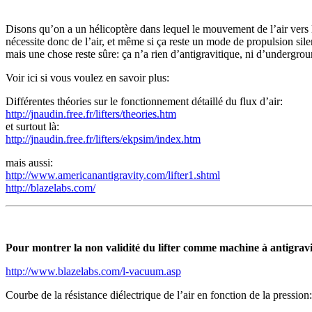
Disons qu’on a un hélicoptère dans lequel le mouvement de l’air vers
nécessite donc de l’air, et même si ça reste un mode de propulsion sile
mais une chose reste sûre: ça n’a rien d’antigravitique, ni d’undergro
Voir ici si vous voulez en savoir plus:
Différentes théories sur le fonctionnement détaillé du flux d’air:
http://jnaudin.free.fr/lifters/theories.htm
et surtout là:
http://jnaudin.free.fr/lifters/ekpsim/index.htm
mais aussi:
http://www.americanantigravity.com/lifter1.shtml
http://blazelabs.com/
Pour montrer la non validité du lifter comme machine à antigravi
http://www.blazelabs.com/l-vacuum.asp
Courbe de la résistance diélectrique de l’air en fonction de la pression: