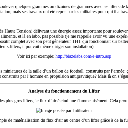
oulever quelques grammes ou dizaines de grammes avec les lifters de la
tion; mais ses travaux ont été repris par les militaires pour qui il a trav
rès Haute Tension) délivrant une énergie assez importante pour souleve
limente, et là en labo, pas possible (je me rappelle avoir vu une expérienc
itif complet avec son petit générateur THT qui fonctionnait sur batteries
urs-lifters, il pouvait même diriger son installation).
Voir ici par exemple:
http://blazelabs.com/e-intro.asp
miniatures de la taille d’un ballon de football, construits par l’armée: 
construits par l’homme en propulsion antigravitique? Mais là on s’égare 
Analyse du fonctionnement du Lifter
 les plus gros lifters, le flux d’air éteind une flamme aisément. Cela prou
ple de matérialisation du flux d’air au centre d’un lifter grâce à de la f