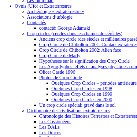
Les Illuminati
Ovnis (Ufo) et Extraterrestres
Archéologie « extraterrestre »
Associations d’ufologie
Contactés
contacté: George Adamski
Crop circles (cercles dans les champs de céréales)
Anciens crop circle (des siècles et millénaires pass
Crop Circle de Chibolton 2001: Contact extraterres
Crop Circle de Chibolton 2002: Alien face
Crop Circle de Marly
Hypothèses sur la signification des Crop Circle
Les Agroglyphes: effets et analyses physiques co
Olicer Castle 1996
Photos de Crop Circle
Quelques Crop Circles – périodes antérieure
Quelques Crop Circles en 1998
Quelques Crop Circles en 1999
Quelques Crop Circles en 2000
Un crop circle spécial: gravé dans le sol
Dictionnaire des civilisations extraterrestres
Chronologie des Histoires Terrestres et Extraterrest
Les Cassiopéens
Les DALs
Les Dracos