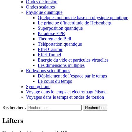
Ondes de torsion
Ondes scalaires
Physique quantique
Quelques notions de base en physique quantique
Le principe d’incertitude de Heisenberg
Superposition quantique
Paradoxe EPR
Théorème de Bell
Téléportation quantique
Effet Casimir
Effet Tunnel
Energie du vide et particules virtuelles
Les dimensions multiples
Réflexions scientifiques
Déploiement de l’espace par le temps
Le cours du temps
Synergétique
Voyage dans le temps et électromagnétisme
Voyages dans le temps et ondes de torsion
Rechercher :
Lifters