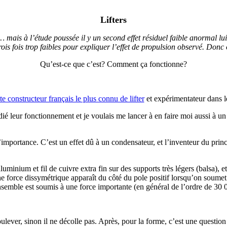
Lifters
mais à l’étude poussée il y un second effet résiduel faible anormal lui q
rois fois trop faibles pour expliquer l’effet de propulsion observé. Don
Qu’est-ce que c’est? Comment ça fonctionne?
ite constructeur français le plus connu de lifter
et expérimentateur dans l
udié leur fonctionnement et je voulais me lancer à en faire moi aussi à un
 d’importance. C’est un effet dû à un condensateur, et l’inventeur du pr
luminium et fil de cuivre extra fin sur des supports très légers (balsa), 
ne force dissymétrique apparaît du côté du pole positif lorsqu’on soumet
ensemble est soumis à une force importante (en général de l’ordre de 30
soulever, sinon il ne décolle pas. Après, pour la forme, c’est une question 