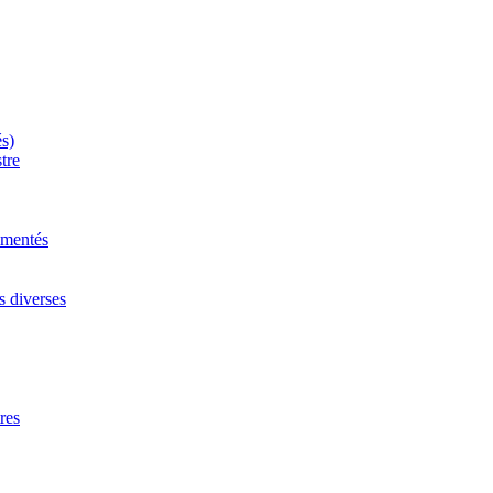
és)
tre
mmentés
s diverses
res