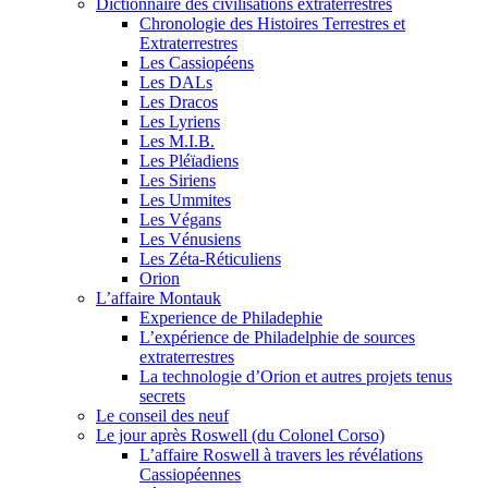
Dictionnaire des civilisations extraterrestres
Chronologie des Histoires Terrestres et
Extraterrestres
Les Cassiopéens
Les DALs
Les Dracos
Les Lyriens
Les M.I.B.
Les Pléïadiens
Les Siriens
Les Ummites
Les Végans
Les Vénusiens
Les Zéta-Réticuliens
Orion
L’affaire Montauk
Experience de Philadephie
L’expérience de Philadelphie de sources
extraterrestres
La technologie d’Orion et autres projets tenus
secrets
Le conseil des neuf
Le jour après Roswell (du Colonel Corso)
L’affaire Roswell à travers les révélations
Cassiopéennes