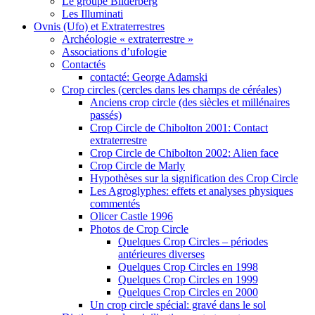
Le groupe Bilderberg
Les Illuminati
Ovnis (Ufo) et Extraterrestres
Archéologie « extraterrestre »
Associations d’ufologie
Contactés
contacté: George Adamski
Crop circles (cercles dans les champs de céréales)
Anciens crop circle (des siècles et millénaires
passés)
Crop Circle de Chibolton 2001: Contact
extraterrestre
Crop Circle de Chibolton 2002: Alien face
Crop Circle de Marly
Hypothèses sur la signification des Crop Circle
Les Agroglyphes: effets et analyses physiques
commentés
Olicer Castle 1996
Photos de Crop Circle
Quelques Crop Circles – périodes
antérieures diverses
Quelques Crop Circles en 1998
Quelques Crop Circles en 1999
Quelques Crop Circles en 2000
Un crop circle spécial: gravé dans le sol