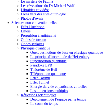
Le mystère de Fatima
Les révélations du Dr Michael Wolf
Librairies et vidéos
Liens vers des sites d’ufologie
Photos d’ovnis
Sciences non conventionnelles
Effet Hutchison
Lifters
Propulsion à antigravité
Ondes de torsion
Ondes scalaires
Physique quantique
Quelques notions de base en physique quantique
Le principe d’incertitude de Heisenberg
Superposition quantique
Paradoxe EPR
Théorème de Bell
Téléportation quantique
Effet Casimir
Effet Tunnel
Energie du vide et particules virtuelles
Les dimensions multiples
Réflexions scientifiques
Déploiement de l’espace par le temps
Le cours du temps