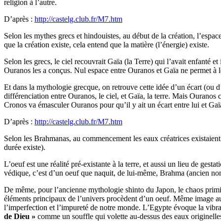
religion à l’autre.
D’après :
http://castelg.club.fr/M7.htm
Selon les mythes grecs et hindouistes, au début de la création, l’espac
que la création existe, cela entend que la matière (l’énergie) existe.
Selon les grecs, le ciel recouvrait Gaïa (la Terre) qui l’avait enfanté et
Ouranos les a conçus. Nul espace entre Ouranos et Gaïa ne permet à leur
Et dans la mythologie grecque, on retrouve cette idée d’un écart (ou 
différenciation entre Ouranos, le ciel, et Gaïa, la terre. Mais Ouranos
Cronos va émasculer Ouranos pour qu’il y ait un écart entre lui et Gaï
D’après :
http://castelg.club.fr/M7.htm
Selon les Brahmanas, au commencement les eaux créatrices existaient s
durée existe).
L’oeuf est une réalité pré-existante à la terre, et aussi un lieu de gest
védique, c’est d’un oeuf que naquit, de lui-même, Brahma (ancien nom 
De même, pour l’ancienne mythologie shinto du Japon, le chaos primiti
éléments principaux de l’univers procèdent d’un oeuf. Même image aus
l’imperfection et l’impureté de notre monde. L’Egypte évoque la vibrati
de Dieu »
comme un souffle qui volette au-dessus des eaux originelles