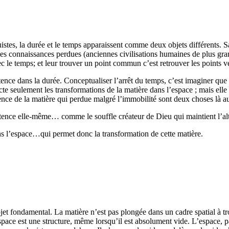
tes, la durée et le temps apparaissent comme deux objets différents. Sa
 des connaissances perdues (anciennes civilisations humaines de plus gra
c le temps; et leur trouver un point commun c’est retrouver les points vé
stence dans la durée. Conceptualiser l’arrêt du temps, c’est imaginer qu
te seulement les transformations de la matière dans l’espace ; mais elle
ence de la matière qui perdue malgré l’immobilité sont deux choses là aus
ence elle-même… comme le souffle créateur de Dieu qui maintient l’alté
ans l’espace…qui permet donc la transformation de cette matière.
’objet fondamental. La matière n’est pas plongée dans un cadre spatial à tr
espace est une structure, même lorsqu’il est absolument vide. L’espace, p