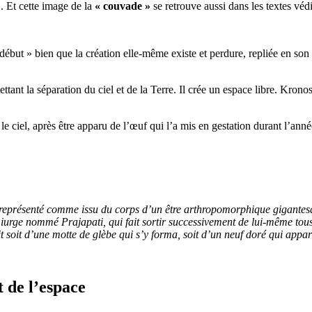
 . Et cette image de la
« couvade »
se retrouve aussi dans les textes véd
« début » bien que la création elle-même existe et perdure, repliée en s
tant la séparation du ciel et de la Terre. Il crée un espace libre. Krono
t le ciel, après être apparu de l’œuf qui l’a mis en gestation durant l’a
eprésenté comme issu du corps d’un être arthropomorphique gigantesque,
miurge nommé Prajapati, qui fait sortir successivement de lui-même tous
 soit d’une motte de glèbe qui s’y forma, soit d’un neuf doré qui apparu
t de l’espace