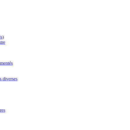
és)
tre
mmentés
s diverses
res