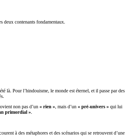
e ces deux contenants fondamentaux.
té là. Pour l’hindouisme, le monde est éternel, et il passe par des
és.
provient non pas d’un
« rien »
, mais d’un
« pré-univers »
qui lui
an primordial »
.
recourent à des métaphores et des scénarios qui se retrouvent d’une