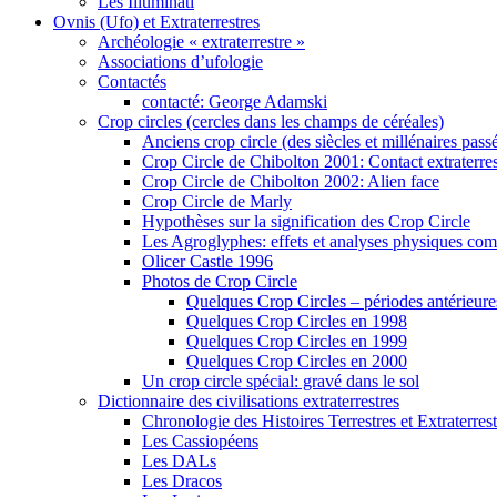
Les Illuminati
Ovnis (Ufo) et Extraterrestres
Archéologie « extraterrestre »
Associations d’ufologie
Contactés
contacté: George Adamski
Crop circles (cercles dans les champs de céréales)
Anciens crop circle (des siècles et millénaires pass
Crop Circle de Chibolton 2001: Contact extraterres
Crop Circle de Chibolton 2002: Alien face
Crop Circle de Marly
Hypothèses sur la signification des Crop Circle
Les Agroglyphes: effets et analyses physiques co
Olicer Castle 1996
Photos de Crop Circle
Quelques Crop Circles – périodes antérieure
Quelques Crop Circles en 1998
Quelques Crop Circles en 1999
Quelques Crop Circles en 2000
Un crop circle spécial: gravé dans le sol
Dictionnaire des civilisations extraterrestres
Chronologie des Histoires Terrestres et Extraterrest
Les Cassiopéens
Les DALs
Les Dracos