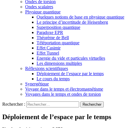
Ondes de torsion
Ondes scalaires
Physique quantique
Quelques notions de base en physique quantique
Le principe d’incertitude de Heisenberg
Superposition quantique
Paradoxe EPR
Théorème de Bell
Téléportation quantique
Effet Casimir
Effet Tunnel
Energie du vide et particules virtuelles
Les dimensions multiples
Réflexions scientifiques
Déploiement de l’espace par le temps
Le cours du temps
Synergétique
Voyage dans le temps et électromagnétisme
Voyages dans le temps et ondes de torsion
Rechercher :
Déploiement de l’espace par le temps