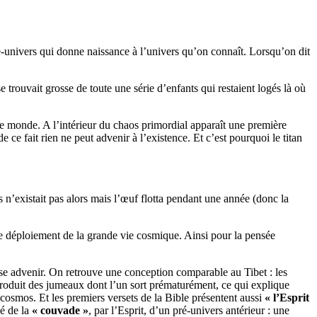
ré-univers qui donne naissance à l’univers qu’on connaît. Lorsqu’on dit
 se trouvait grosse de toute une série d’enfants qui restaient logés là où
re monde. A l’intérieur du chaos primordial apparaît une première
 ce fait rien ne peut advenir à l’existence. Et c’est pourquoi le titan
n’existait pas alors mais l’œuf flotta pendant une année (donc la
te le déploiement de la grande vie cosmique. Ainsi pour la pensée
se advenir. On retrouve une conception comparable au Tibet : les
roduit des jumeaux dont l’un sort prématurément, ce qui explique
 cosmos. Et les premiers versets de la Bible présentent aussi
« l’Esprit
né de la
« couvade »
, par l’Esprit, d’un pré-univers antérieur : une