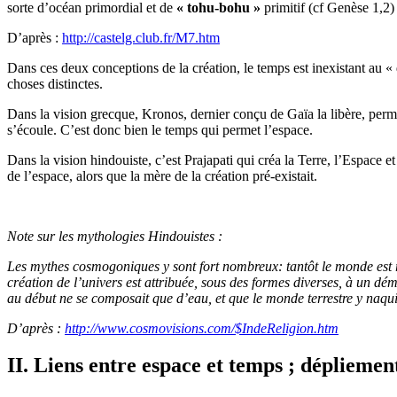
sorte d’océan primordial et de
« tohu-bohu »
primitif (cf Genèse 1,2)
D’après :
http://castelg.club.fr/M7.htm
Dans ces deux conceptions de la création, le temps est inexistant au 
choses distinctes.
Dans la vision grecque, Kronos, dernier conçu de Gaïa la libère, permet
s’écoule. C’est donc bien le temps qui permet l’espace.
Dans la vision hindouiste, c’est Prajapati qui créa la Terre, l’Espace e
de l’espace, alors que la mère de la création pré-existait.
Note sur les mythologies Hindouistes :
Les mythes cosmogoniques y sont fort nombreux: tantôt le monde est r
création de l’univers est attribuée, sous des formes diverses, à un dé
au début ne se composait que d’eau, et que le monde terrestre y naquit
D’après :
http://www.cosmovisions.com/$IndeReligion.htm
II. Liens entre espace et temps ; dépliemen