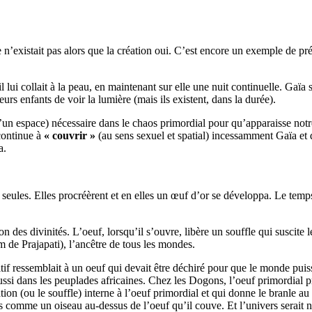
e n’existait pas alors que la création oui. C’est encore un exemple de p
 il lui collait à la peau, en maintenant sur elle une nuit continuelle. Gaïa
s enfants de voir la lumière (mais ils existent, dans la durée).
d’un espace) nécessaire dans le chaos primordial pour qu’apparaisse not
 continue à
« couvrir »
(au sens sexuel et spatial) incessamment Gaïa et de
a.
eules. Elles procréèrent et en elles un œuf d’or se développa. Le temps 
ation des divinités. L’oeuf, lorsqu’il s’ouvre, libère un souffle qui susci
de Prajapati), l’ancêtre de tous les mondes.
f ressemblait à un oeuf qui devait être déchiré pour que le monde puis
si dans les peuplades africaines. Chez les Dogons, l’oeuf primordial p
on (ou le souffle) interne à l’oeuf primordial et qui donne le branle au
 comme un oiseau au-dessus de l’oeuf qu’il couve. Et l’univers serait 