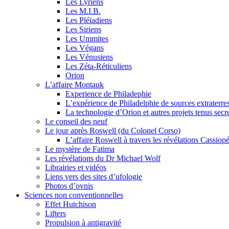
Les Lyriens
Les M.I.B.
Les Pléïadiens
Les Siriens
Les Ummites
Les Végans
Les Vénusiens
Les Zéta-Réticuliens
Orion
L’affaire Montauk
Experience de Philadephie
L’expérience de Philadelphie de sources extraterres
La technologie d’Orion et autres projets tenus secr
Le conseil des neuf
Le jour après Roswell (du Colonel Corso)
L’affaire Roswell à travers les révélations Cassiop
Le mystère de Fatima
Les révélations du Dr Michael Wolf
Librairies et vidéos
Liens vers des sites d’ufologie
Photos d’ovnis
Sciences non conventionnelles
Effet Hutchison
Lifters
Propulsion à antigravité