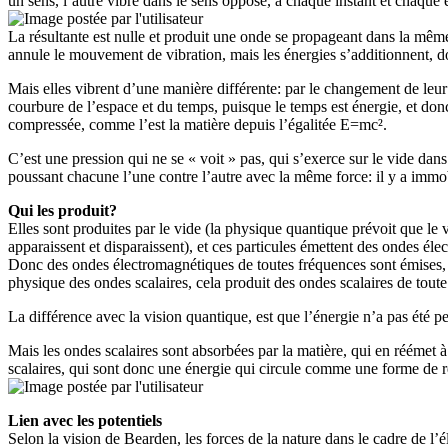
un sens, l’autre vibre dans le sens opposé, à chaque instant et chaque en
La résultante est nulle et produit une onde se propageant dans la même
annule le mouvement de vibration, mais les énergies s’additionnent, don
Mais elles vibrent d’une manière différente: par le changement de leur
courbure de l’espace et du temps, puisque le temps est énergie, et don
compressée, comme l’est la matière depuis l’égalitée E=mc².
C’est une pression qui ne se « voit » pas, qui s’exerce sur le vide dan
poussant chacune l’une contre l’autre avec la même force: il y a immo
Qui les produit?
Elles sont produites par le vide (la physique quantique prévoit que le v
apparaissent et disparaissent), et ces particules émettent des ondes é
Donc des ondes électromagnétiques de toutes fréquences sont émises, dan
physique des ondes scalaires, cela produit des ondes scalaires de toute
La différence avec la vision quantique, est que l’énergie n’a pas été 
Mais les ondes scalaires sont absorbées par la matière, qui en réémet à
scalaires, qui sont donc une énergie qui circule comme une forme de r
Lien avec les potentiels
Selon la vision de Bearden, les forces de la nature dans le cadre de l’é