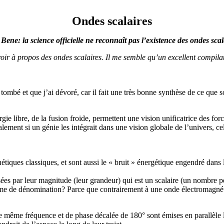
Ondes scalaires
Bene: la science officielle ne reconnaît pas l’existence des ondes scal
ir à propos des ondes scalaires. Il me semble qu’un excellent compilatio
tombé et que j’ai dévoré, car il fait une très bonne synthèse de ce que so
gie libre, de la fusion froide, permettent une vision unificatrice des fo
alement si un génie les intégrait dans une vision globale de l’univers, c
tiques classiques, et sont aussi le « bruit » énergétique engendré dans l
isées par leur magnitude (leur grandeur) qui est un scalaire (un nombre p
rme de dénomination? Parce que contrairement à une onde électromagnéti
me fréquence et de phase décalée de 180° sont émises en parallèle l’un