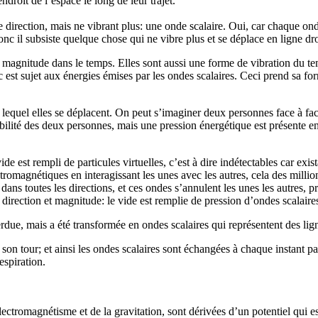
droit de l’espace le long de leur trajet.
 direction, mais ne vibrant plus: une onde scalaire. Oui, car chaque on
c il subsiste quelque chose qui ne vibre plus et se déplace en ligne droi
 magnitude dans le temps. Elles sont aussi une forme de vibration du temp
c est sujet aux énergies émises par les ondes scalaires. Ceci prend sa f
s lequel elles se déplacent. On peut s’imaginer deux personnes face à face
bilité des deux personnes, mais une pression énergétique est présente en
ide est rempli de particules virtuelles, c’est à dire indétectables car ex
lectromagnétiques en interagissant les unes avec les autres, cela des mil
s toutes les directions, et ces ondes s’annulent les unes les autres, pr
 direction et magnitude: le vide est remplie de pression d’ondes scalaire
perdue, mais a été transformée en ondes scalaires qui représentent des l
 son tour; et ainsi les ondes scalaires sont échangées à chaque instant p
espiration.
lectromagnétisme et de la gravitation, sont dérivées d’un potentiel qui e