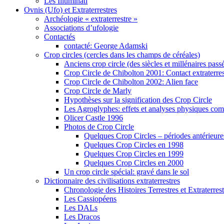
Les Illuminati
Ovnis (Ufo) et Extraterrestres
Archéologie « extraterrestre »
Associations d’ufologie
Contactés
contacté: George Adamski
Crop circles (cercles dans les champs de céréales)
Anciens crop circle (des siècles et millénaires pass
Crop Circle de Chibolton 2001: Contact extraterres
Crop Circle de Chibolton 2002: Alien face
Crop Circle de Marly
Hypothèses sur la signification des Crop Circle
Les Agroglyphes: effets et analyses physiques co
Olicer Castle 1996
Photos de Crop Circle
Quelques Crop Circles – périodes antérieure
Quelques Crop Circles en 1998
Quelques Crop Circles en 1999
Quelques Crop Circles en 2000
Un crop circle spécial: gravé dans le sol
Dictionnaire des civilisations extraterrestres
Chronologie des Histoires Terrestres et Extraterrest
Les Cassiopéens
Les DALs
Les Dracos