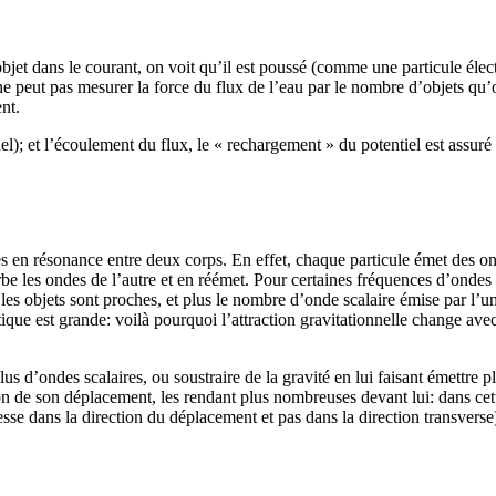
bjet dans le courant, on voit qu’il est poussé (comme une particule élect
n ne peut pas mesurer la force du flux de l’eau par le nombre d’objets q
nt.
el); et l’écoulement du flux, le « rechargement » du potentiel est assuré
es en résonance entre deux corps. En effet, chaque particule émet des on
e les ondes de l’autre et en réémet. Pour certaines fréquences d’ondes s
us les objets sont proches, et plus le nombre d’onde scalaire émise par l’u
tique est grande: voilà pourquoi l’attraction gravitationnelle change avec
lus d’ondes scalaires, ou soustraire de la gravité en lui faisant émettre 
on de son déplacement, les rendant plus nombreuses devant lui: dans cette
tesse dans la direction du déplacement et pas dans la direction transverse