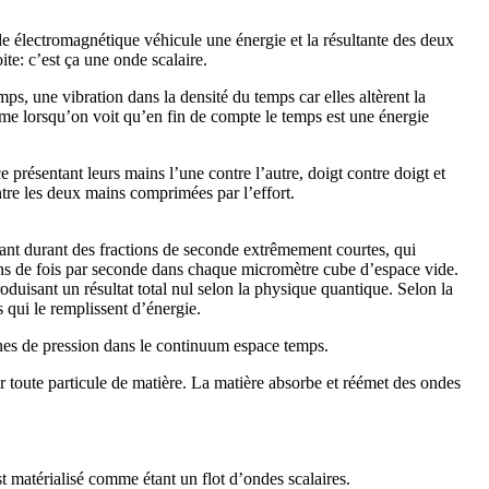
de électromagnétique véhicule une énergie et la résultante des deux
te: c’est ça une onde scalaire.
s, une vibration dans la densité du temps car elles altèrent la
orme lorsqu’on voit qu’en fin de compte le temps est une énergie
 présentant leurs mains l’une contre l’autre, doigt contre doigt et
tre les deux mains comprimées par l’effort.
istant durant des fractions de seconde extrêmement courtes, qui
lions de fois par seconde dans chaque micromètre cube d’espace vide.
oduisant un résultat total nul selon la physique quantique. Selon la
s qui le remplissent d’énergie.
ignes de pression dans le continuum espace temps.
ar toute particule de matière. La matière absorbe et réémet des ondes
st matérialisé comme étant un flot d’ondes scalaires.