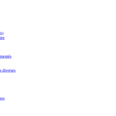
és)
tre
mmentés
s diverses
res