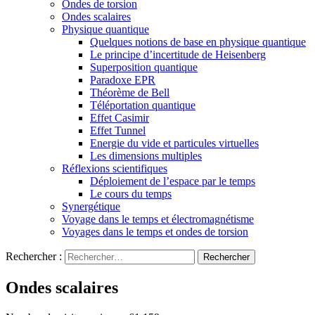
Ondes de torsion
Ondes scalaires
Physique quantique
Quelques notions de base en physique quantique
Le principe d’incertitude de Heisenberg
Superposition quantique
Paradoxe EPR
Théorème de Bell
Téléportation quantique
Effet Casimir
Effet Tunnel
Energie du vide et particules virtuelles
Les dimensions multiples
Réflexions scientifiques
Déploiement de l’espace par le temps
Le cours du temps
Synergétique
Voyage dans le temps et électromagnétisme
Voyages dans le temps et ondes de torsion
Rechercher :
Ondes scalaires