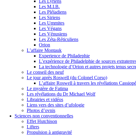
Les Lyriens
Les M.I.B.
Les Pléïadiens
Les Siriens
Les Ummites
Les Végans
Les Vénusiens
Les Zéta-Réticuliens
Orion
L’affaire Montauk
Experience de Philadephie
L’expérience de Philadelphie de sources extraterres
La technologie d’Orion et autres projets tenus secr
Le conseil des neuf
Le jour après Roswell (du Colonel Corso)
L’affaire Roswell à travers les révélations Cassiop
Le mystère de Fatima
Les révélations du Dr Michael Wolf
Librairies et vidéos
Liens vers des sites d’ufologie
Photos d’ovnis
Sciences non conventionnelles
Effet Hutchison
Lifters
Propulsion à antigravité