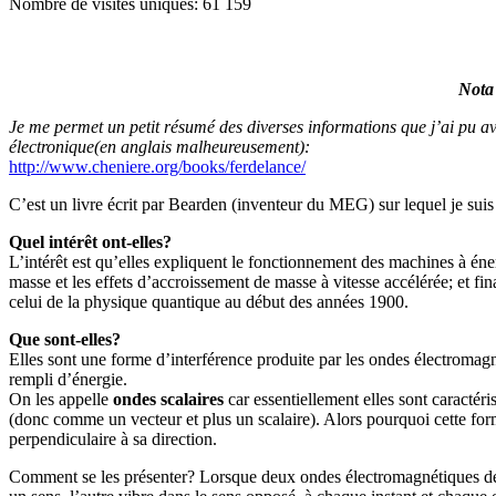
Nombre de visites uniques:
61 159
Nota 
Je me permet un petit résumé des diverses informations que j’ai pu avo
électronique(en anglais malheureusement):
http://www.cheniere.org/books/ferdelance/
C’est un livre écrit par Bearden (inventeur du MEG) sur lequel je suis 
Quel intérêt ont-elles?
L’intérêt est qu’elles expliquent le fonctionnement des machines à éner
masse et les effets d’accroissement de masse à vitesse accélérée; et fin
celui de la physique quantique au début des années 1900.
Que sont-elles?
Elles sont une forme d’interférence produite par les ondes électromagné
rempli d’énergie.
On les appelle
ondes scalaires
car essentiellement elles sont caractér
(donc comme un vecteur et plus un scalaire). Alors pourquoi cette fo
perpendiculaire à sa direction.
Comment se les présenter? Lorsque deux ondes électromagnétiques de mê