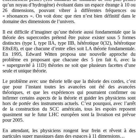
qu’un noyau d’hydrogène) évoluant dans un espace étrange à 10 ou
26 dimensions, pouvant vibrer à différentes fréquences ou
« résonances ». On voit donc que rien n’est bien définitif dans le
domaine des dimensions de l’univers.
Il est difficile d’imaginer qu’une théorie aussi fondamentale que la
théorie des supercordes prétend être puisse exister sous 5 formes
distinctes (type I, type IIA, type IIB, hétérotique 0(32), hétérotique
E8xE8), et que chacune d’entre elles soit LA théorie fondamentale.
En 1995, Edward Witten proposa une nouvelle approche du
problème en proposant que chacune des 5 (en fait 6, avec la
« supergravité à 11D) théories ne soit que plusieurs facettes d’une
seule et unique théorie.
Le problème avec une théorie telle que la théorie des cordes, c’est
que pour l’instant toutes les avancées ont été des avancées
théoriques, et que les expériences qui pourraient confirmer ou
infirmer certains aspects de la théorie et guider les physiciens sont
hors de portée des instruments actuels. C’est pourquoi, avec l’arrêt
de la construction du SCC américain, tous les espoirs reposent
quasiment sur le futur LHC européen sont la livraison est prévue
pour 2005.
En attendant, les physiciens rongent leur frein et rêvent à des
particules super massiques dans des espaces à 11 dimensions…