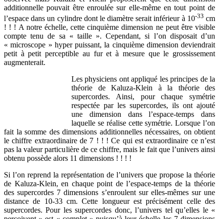
additionnelle pouvait être enroulée sur elle-même en tout point de
-33
l’espace dans un cylindre dont le diamètre serait inférieur à 10
cm
! ! ! A notre échelle, cette cinquième dimension ne peut être visible
compte tenu de sa « taille ». Cependant, si l’on disposait d’un
« microscope » hyper puissant, la cinquième dimension deviendrait
petit à petit perceptible au fur et à mesure que le grossissement
augmenterait.
Les physiciens ont appliqué les principes de la
théorie de Kaluza-Klein à la théorie des
supercordes. Ainsi, pour chaque symétrie
respectée par les supercordes, ils ont ajouté
une dimension dans l’espace-temps dans
laquelle se réalise cette symétrie. Lorsque l’on
fait la somme des dimensions additionnelles nécessaires, on obtient
le chiffre extraordinaire de 7 ! ! ! Ce qui est extraordinaire ce n’est
pas la valeur particulière de ce chiffre, mais le fait que l’univers ainsi
obtenu possède alors 11 dimensions ! ! ! !
Si l’on reprend la représentation de l’univers que propose la théorie
de Kaluza-Klein, en chaque point de l’espace-temps de la théorie
des supercordes 7 dimensions s’enroulent sur elles-mêmes sur une
distance de 10-33 cm. Cette longueur est précisément celle des
supercordes. Pour les supercordes donc, l’univers tel qu’elles le «
perçoivent » est « complet » puisqu’à leur échelle les 7 dimensions