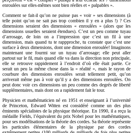
enroulées sur elles-mêmes sont bien réelles et « palpables ».
Comment se fait-il qu’on ne puisse pas « voir » ses dimensions (à
telle point qu’on ne sait pas trop combien il y en a plus !) ? Ces
dimensions seraient des dimensions « enroulées » (alors que les
dimensions usuelles seraient étendues). C’est un peu comme tuyau
d’arrosage, de loin on a l’impression que c’est un fil à une
dimension, mais quand tu te rappproche, tu constate que c’est une
surface à deux dimensions, dont une dimension enroulée! Imaginons
maintenant une fourmi sur un tuyau d’arrosage; elle peut aller
partout sur le fil, mais quand elle va dans la direction non principale,
elle se retrouve rappidement à l’endroit d’où elle était partie. Ce
serait un peu la même chose dans la « réalité », mais le rayon de
courbure des dimensions enroulées serait tellement petit, qu’on
arriverait même pas à voir qu’il y a des dimensions enroulées. On
peut donc voir ces dimensions un peu comme des degrés de liberté
supplémentaires, mais dont on a rapidement fait le tour.
Physicien et mathématicien né en 1951 et enseignant à l’université
de Princeton, Edward Witten est considéré comme un des plus
éminents spécialistes de la physique théorique. En 1990, il a reçu la
médaille Fields, l’équivalent du prix Nobel pour les mathématiques,
pour ses modélisations de la théorie des cordes. Sa théorie représente
les particules élémentaires de la physique par des cordes
extrêmement petites (100 milliards de milliards de fois plus petites