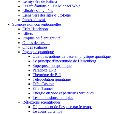
Le mystère de Fatima
Les révélations du Dr Michael Wolf
Librairies et vidéos
Liens vers des sites d’ufologie
Photos d’ovnis
Sciences non conventionnelles
Effet Hutchison
Lifters
Propulsion à antigravité
Ondes de torsion
Ondes scalaires
Physique quantique
Quelques notions de base en physique quantique
Le principe d’incertitude de Heisenberg
Superposition quantique
Paradoxe EPR
Théorème de Bell
Téléportation quantique
Effet Casimir
Effet Tunnel
Energie du vide et particules virtuelles
Les dimensions multiples
Réflexions scientifiques
Déploiement de l’espace par le temps
Le cours du temps