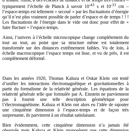
-43
-33
typiquement l’échelle de Planck à savoir 10
s et 10
cm –
l’espace-temps est tellement « secoué » par les fluctuations d’énergie
qu’il n’est plus vraiment possible de parler d’espace et de temps ! ! !
Les fluctuations de l’énergie dans le vide ont donc pour effet de «
faire fluctuer » l’espace-temps.
Ainsi, l’univers à l’échelle microscopique change complètement du
tout au tout, au point que sa structure même est totalement
transformée sur des distances extrêmement faibles. Vu de loin, à
échelle macroscopique l’espace temps est lisse, et vu de près, il est
complètement déformé.
Dans les années 1920, Thomas Kaluza et Oskar Klein ont tenté
d’unifier les interactions électromagnétique et gravitationnelles à
partir du formalisme de la relativité générale. Les équations de la
relativité générale telle que formulée par A. Einstein ne parviennent
pas à fournir une telle description géométrique pour
l’électromagnétisme. Kaluza et Klein ont alors eu l’idée de rajouter
une cinquième dimension à l’espace-temps et de façon très
surprenante, ils parvinrent à un résultat satisfaisant.
Bien évidemment, cette cinquième dimension n’a jamais été
observée mais Kaluza et Klein proposèrent que cette dimension