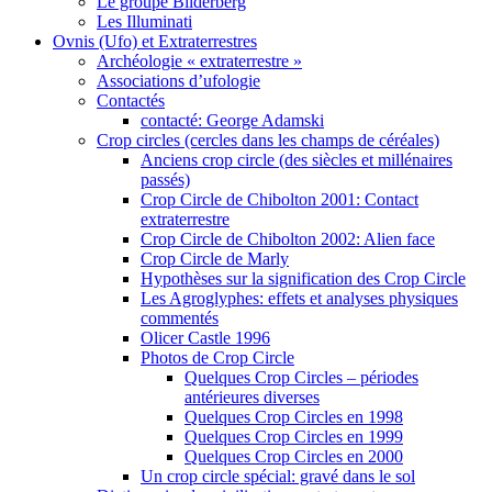
Le groupe Bilderberg
Les Illuminati
Ovnis (Ufo) et Extraterrestres
Archéologie « extraterrestre »
Associations d’ufologie
Contactés
contacté: George Adamski
Crop circles (cercles dans les champs de céréales)
Anciens crop circle (des siècles et millénaires
passés)
Crop Circle de Chibolton 2001: Contact
extraterrestre
Crop Circle de Chibolton 2002: Alien face
Crop Circle de Marly
Hypothèses sur la signification des Crop Circle
Les Agroglyphes: effets et analyses physiques
commentés
Olicer Castle 1996
Photos de Crop Circle
Quelques Crop Circles – périodes
antérieures diverses
Quelques Crop Circles en 1998
Quelques Crop Circles en 1999
Quelques Crop Circles en 2000
Un crop circle spécial: gravé dans le sol