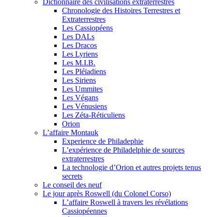
Dictionnaire des civilisations extraterrestres
Chronologie des Histoires Terrestres et
Extraterrestres
Les Cassiopéens
Les DALs
Les Dracos
Les Lyriens
Les M.I.B.
Les Pléïadiens
Les Siriens
Les Ummites
Les Végans
Les Vénusiens
Les Zéta-Réticuliens
Orion
L’affaire Montauk
Experience de Philadephie
L’expérience de Philadelphie de sources
extraterrestres
La technologie d’Orion et autres projets tenus
secrets
Le conseil des neuf
Le jour après Roswell (du Colonel Corso)
L’affaire Roswell à travers les révélations
Cassiopéennes