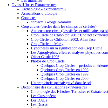
Les Illuminati
Ovnis (Ufo) et Extraterrestres
Archéologie « extraterrestre »
Associations d’ufologie
Contactés
contacté: George Adamski
Crop circles (cercles dans les champs de céréales)
Anciens crop circle (des siècles et millénaires pass
Crop Circle de Chibolton 2001: Contact extraterres
Crop Circle de Chibolton 2002: Alien face
Crop Circle de Marly
Hypothèses sur la signification des Crop Circle
Les Agroglyphes: effets et analyses physiques co
Olicer Castle 1996
Photos de Crop Circle
Quelques Crop Circles – périodes antérieure
Quelques Crop Circles en 1998
Quelques Crop Circles en 1999
Quelques Crop Circles en 2000
Un crop circle spécial: gravé dans le sol
Dictionnaire des civilisations extraterrestres
Chronologie des Histoires Terrestres et Extraterrest
Les Cassiopéens
Les DALs
Les Dracos