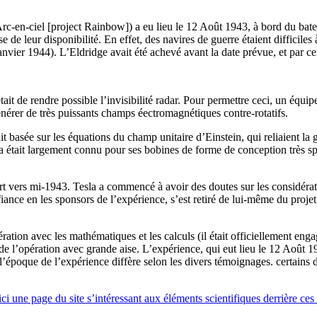
Arc-en-ciel [project Rainbow]) a eu lieu le 12 Août 1943, à bord du bat
de leur disponibilité. En effet, des navires de guerre étaient difficiles 
Janvier 1944). L’Eldridge avait été achevé avant la date prévue, et par ce
e rendre possible l’invisibilité radar. Pour permettre ceci, un équipemen
nérer de très puissants champs éectromagnétiques contre-rotatifs.
ait basée sur les équations du champ unitaire d’Einstein, qui reliaient l
sla était largement connu pour ses bobines de forme de conception très s
t vers mi-1943. Tesla a commencé à avoir des doutes sur les considérat
iance en les sponsors de l’expérience, s’est retiré de lui-même du proje
ation avec les mathématiques et les calculs (il était officiellement enga
de l’opération avec grande aise. L’expérience, qui eut lieu le 12 Août 1
poque de l’expérience diffère selon les divers témoignages. certains dise
ici une page du site s’intéressant aux éléments scientifiques derrière ces 