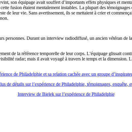
 revint, son équipage avait souffert d’importants effets physiques et me
 cette fusion étaient mentalement instables. La plupart des témoignages 
e de leur vie. Sans avertissement, ils se mettaient à crier et commençai
 non.
ieurs personnes. Durant un interview radiodiffusé, un ancien vétéran de l
ment de la référence temporelle de leur corps. L’équipage glissait conti
visibilité radar; mais il avait voyagé à travers le temps et la dimension. 
érience de Philadelphie et sa relation cachée avec un groupe d’inspirateu
lus de détails sur l’expérience de Philadelphie, témoignages, enquête, e
Interview de Bielek sur l’expérience de Philadelphie