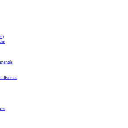
és)
tre
mmentés
s diverses
res