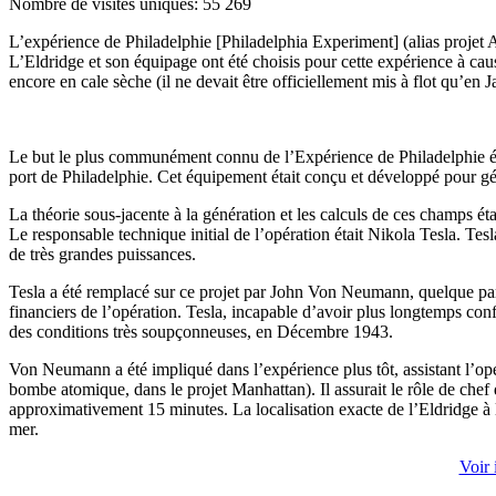
Nombre de visites uniques:
55 269
L’expérience de Philadelphie [Philadelphia Experiment] (alias projet 
L’Eldridge et son équipage ont été choisis pour cette expérience à cause 
encore en cale sèche (il ne devait être officiellement mis à flot qu’en 
Le but le plus communément connu de l’Expérience de Philadelphie était d
port de Philadelphie. Cet équipement était conçu et développé pour gé
La théorie sous-jacente à la génération et les calculs de ces champs ét
Le responsable technique initial de l’opération était Nikola Tesla. Te
de très grandes puissances.
Tesla a été remplacé sur ce projet par John Von Neumann, quelque par
financiers de l’opération. Tesla, incapable d’avoir plus longtemps conf
des conditions très soupçonneuses, en Décembre 1943.
Von Neumann a été impliqué dans l’expérience plus tôt, assistant l’opér
bombe atomique, dans le projet Manhattan). Il assurait le rôle de chef 
approximativement 15 minutes. La localisation exacte de l’Eldridge à l’é
mer.
Voir 