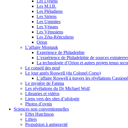
Les Lyriens
Les M.I.B.
Les Pléïadiens
Les Siriens
Les Ummites
Les Végans
Les Vénusiens
Les Zéta-Réticuliens
Orion
L’affaire Montauk
Experience de Philadephie
L’expérience de Philadelphie de sources extraterres
La technologie d’Orion et autres projets tenus secr
Le conseil des neuf
Le jour après Roswell (du Colonel Corso)
L’affaire Roswell à travers les révélations Cassiop
Le mystère de Fatima
Les révélations du Dr Michael Wolf
Librairies et vidéos
Liens vers des sites d’ufologie
Photos d’ovnis
Sciences non conventionnelles
Effet Hutchison
Lifters
Propulsion à antigravité