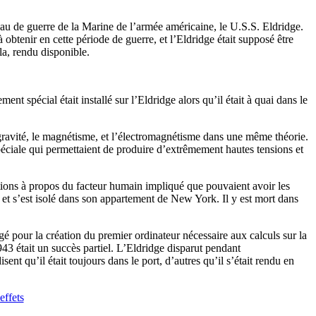
eau de guerre de la Marine de l’armée américaine, le U.S.S. Eldridge.
à obtenir en cette période de guerre, et l’Eldridge était supposé être
la, rendu disponible.
t spécial était installé sur l’Eldridge alors qu’il était à quai dans le
a gravité, le magnétisme, et l’électromagnétisme dans une même théorie.
péciale qui permettaient de produire d’extrêmement hautes tensions et
ions à propos du facteur humain impliqué que pouvaient avoir les
t et s’est isolé dans son appartement de New York. Il y est mort dans
gé pour la création du premier ordinateur nécessaire aux calculs sur la
943 était un succès partiel. L’Eldridge disparut pendant
nt qu’il était toujours dans le port, d’autres qu’il s’était rendu en
effets