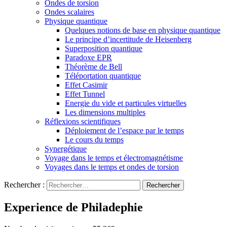
Ondes de torsion
Ondes scalaires
Physique quantique
Quelques notions de base en physique quantique
Le principe d’incertitude de Heisenberg
Superposition quantique
Paradoxe EPR
Théorème de Bell
Téléportation quantique
Effet Casimir
Effet Tunnel
Energie du vide et particules virtuelles
Les dimensions multiples
Réflexions scientifiques
Déploiement de l’espace par le temps
Le cours du temps
Synergétique
Voyage dans le temps et électromagnétisme
Voyages dans le temps et ondes de torsion
Rechercher :
Experience de Philadephie